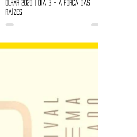
Nayara Reynaud
10 de out. de 2020
13 min de leitura
OLHAR 2020 | Dia 3 – A força das
raízes