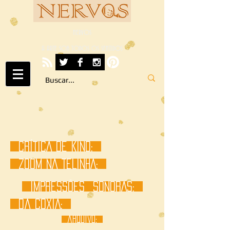
NERVOS
A ARTE SOB TODOS OS SENTIDOS
CRÍTICA DE KINO:
ZOOM NA TELINHA:
IMPRESSÕES
SONORAS:
Da COXIA:
arquivo: