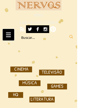
NERVOS
A ARTE SOB TODOS OS SENTIDOS
CINEMA
TELEVISÃO
MÚSICA
GAMES
HQ
LITERATURA