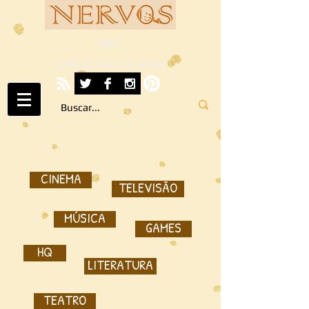
NERVOS
A ARTE SOB TODOS OS SENTIDOS
CINEMA
TELEVISÃO
MÚSICA
GAMES
HQ
LITERATURA
TEATRO