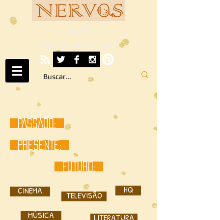
NERVOS
A ARTE SOB TODOS OS SENTIDOS
PASSADO:
PRESENTE:
FUTURO:
HQ
CINEMA
TELEVISÃO
MÚSICA
LITERATURA