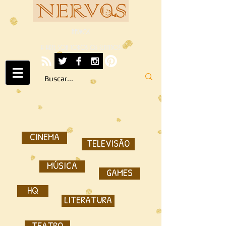
NERVOS
A ARTE SOB TODOS OS SENTIDOS
CINEMA
TELEVISÃO
MÚSICA
GAMES
HQ
LITERATURA
TEATRO