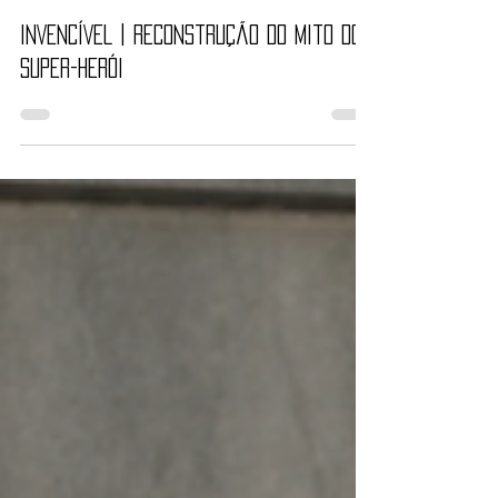
Cauê Petito
30 de abr. de 2021
5 min de leitura
INVENCÍVEL | Reconstrução do mito do
super-herói