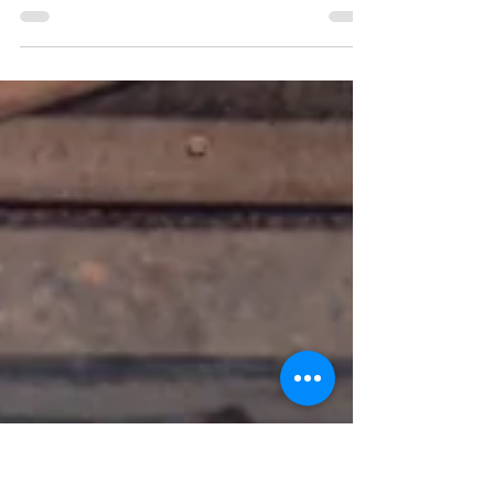
Nayara Reynaud
31 de jan. de 2021
7 min de leitura
TIRADENTES 2021 | Olhos livres, mas
atentos