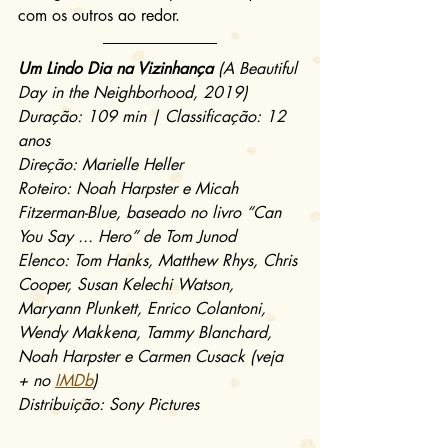
com os outros ao redor.
Um Lindo Dia na Vizinhança
 (A Beautiful 
Day in the Neighborhood, 2019)
Duração: 109 min | Classificação: 12 
anos
Direção: Marielle Heller
Roteiro: Noah Harpster e Micah 
Fitzerman-Blue, baseado no livro “Can 
You Say ... Hero” de Tom Junod
Elenco: Tom Hanks, Matthew Rhys, Chris 
Cooper, Susan Kelechi Watson, 
Maryann Plunkett, Enrico Colantoni, 
Wendy Makkena, Tammy Blanchard, 
Noah Harpster e Carmen Cusack (veja 
+ no 
IMDb
)
Distribuição: Sony Pictures