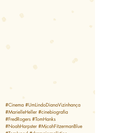
#Cinema
#UmLindoDianaVizinhança
#MarielleHeller
#cinebiografia
#FredRogers
#TomHanks
#NoahHarpster
#MicahFitzermanBlue