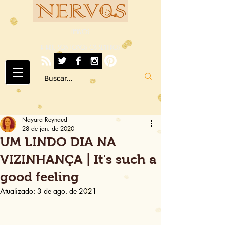
NERVOS
A ARTE SOB TODOS OS SENTIDOS
Nayara Reynaud
28 de jan. de 2020
UM LINDO DIA NA
VIZINHANÇA | It's such a
good feeling
Atualizado:
3 de ago. de 2021