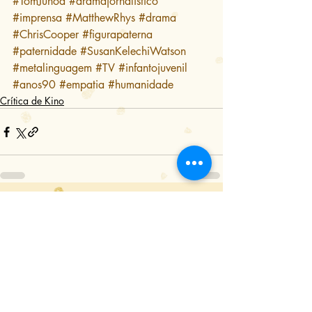
#TomJunod
#dramajornalístico
#imprensa
#MatthewRhys
#drama
#ChrisCooper
#figurapaterna
#paternidade
#SusanKelechiWatson
#metalinguagem
#TV
#infantojuvenil
#anos90
#empatia
#humanidade
Crítica de Kino
Posts Relacionados
Ver tudo