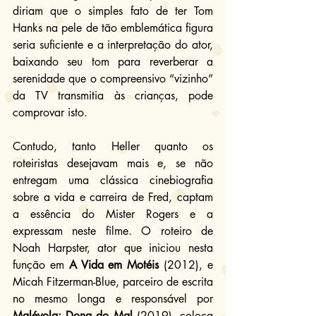
diriam que o simples fato de ter Tom 
Hanks na pele de tão emblemática figura 
seria suficiente e a interpretação do ator, 
baixando seu tom para reverberar a 
serenidade que o compreensivo “vizinho” 
da TV transmitia às crianças, pode 
comprovar isto.
Contudo, tanto Heller quanto os 
roteiristas desejavam mais e, se não 
entregam uma clássica cinebiografia 
sobre a vida e carreira de Fred, captam 
a essência do Mister Rogers e a 
expressam neste filme. O roteiro de 
Noah Harpster, ator que iniciou nesta 
função em 
A Vida em Motéis
 (2012), e 
Micah Fitzerman-Blue, parceiro de escrita 
no mesmo longa e responsável por 
Malévola: Dona do Mal
 (2019), coloca 