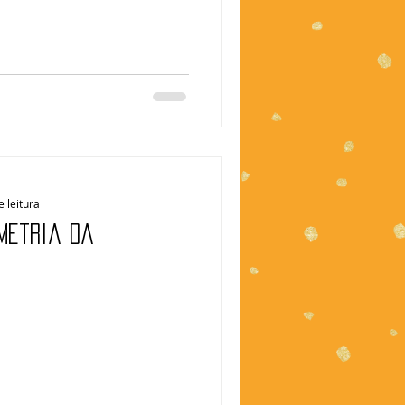
e leitura
imetria da