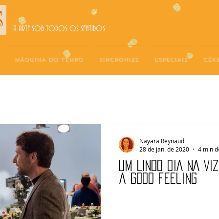
A ARTE SOB TODOS OS SENTIDOS
MÁQUINA DO TEMPO
SINCRONIZE
ESPECIAIS
CÉR
Nayara Reynaud
28 de jan. de 2020
4 min d
UM LINDO DIA NA VIZ
a good feeling