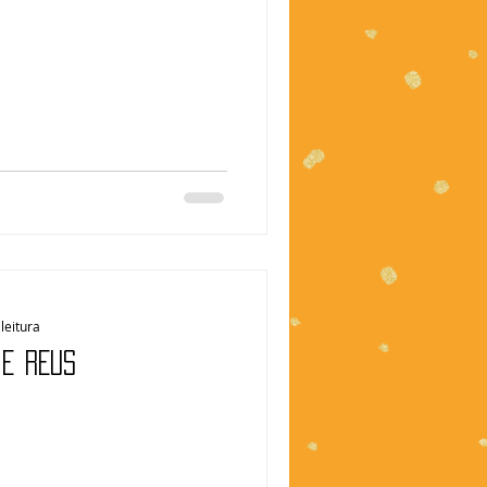
leitura
 e réus