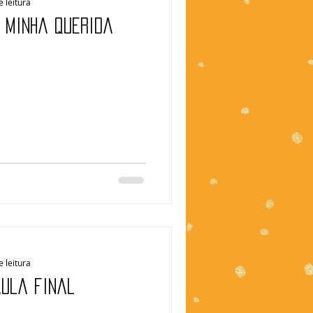
e leitura
| Minha querida
e leitura
aula final