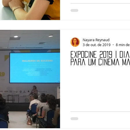
Nayara Reynaud
3 de out. de 2019
8 min de 
EXPOCINE 2019 | Di
para um cinema ma