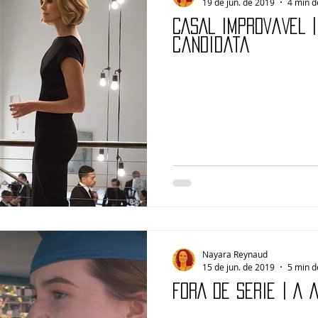
19 de jun. de 2019
4 min d
CASAL IMPROVÁVEL 
candidata
Nayara Reynaud
15 de jun. de 2019
5 min d
FORA DE SÉRIE | A 