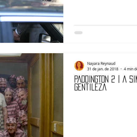
Nayara Reynaud
31 de jan. de 2018
4 min d
PADDINGTON 2 | A s
gentileza