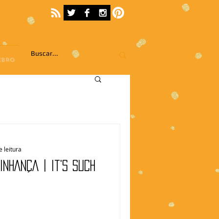
EBRO
e leitura
INHANÇA | It's such