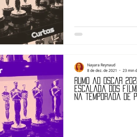
Nayara Reynaud
8 de dez. de 2021
23 min d
Rumo ao Oscar 202
escalada dos film
na temporada de 