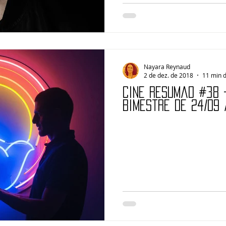
Nayara Reynaud
2 de dez. de 2018
11 min d
Cine Resumão #38 –
Bimestre de 24/09 