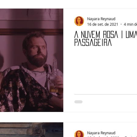
Nayara Reynaud
16 de set. de 2021
4 min d
A NUVEM ROSA | Um
passageira
Nayara Reynaud