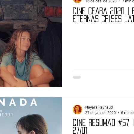
16 de dez. de 2020
7 min d
CINE CEARÁ 2020 |
eternas crises la
Nayara Reynaud
27 de jan. de 2020
6 min d
Cine Resumão #57 
27/01