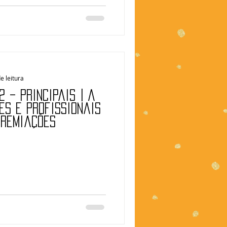
e leitura
 – Principais | A
es e profissionais
premiações