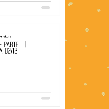
e leitura
 Parte I |
a 02/12