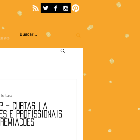
EBRO
 leitura
2 – Curtas | A
es e profissionais
premiações