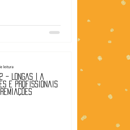
e leitura
2 – Longas | A
es e profissionais
premiações