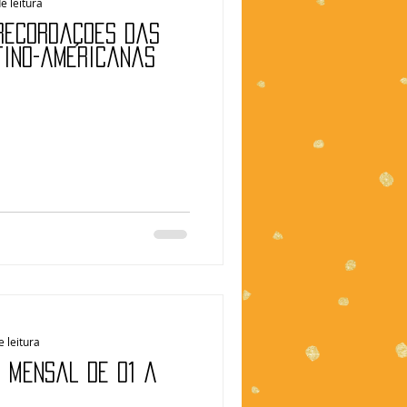
e leitura
 Recordações das
tino-americanas
e leitura
| Mensal de 01 a