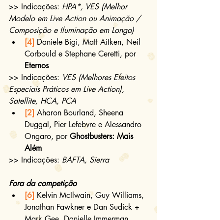
>> Indicações: 
HPA*, VES (Melhor 
Modelo em Live Action ou Animação / 
Composição e Iluminação em Longa)
[4]
 Daniele Bigi, Matt Aitken, Neil 
Corbould e Stephane Ceretti, por 
Eternos
>> Indicações: 
VES (Melhores Efeitos 
Especiais Práticos em Live Action), 
Satellite, HCA, PCA
[2]
 Aharon Bourland, Sheena 
Duggal, Pier Lefebvre e Alessandro 
Ongaro, por 
Ghostbusters: Mais 
Além
>> Indicações: 
BAFTA, Sierra
Fora da competição
[6]
 Kelvin McIlwain, Guy Williams, 
Jonathan Fawkner e Dan Sudick + 
Mark Gee, Danielle Immerman, 