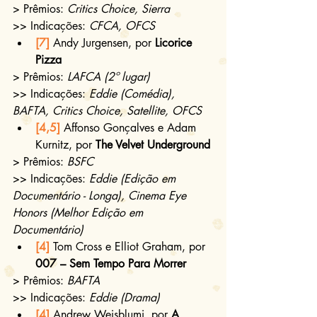
> Prêmios: 
Critics Choice, Sierra
>> Indicações: 
CFCA, OFCS
[7]
 Andy Jurgensen, por 
Licorice 
Pizza
> Prêmios: 
LAFCA (2º lugar)
>> Indicações: 
Eddie (Comédia), 
BAFTA, Critics Choice, Satellite, OFCS
[4,5]
 Affonso Gonçalves e Adam 
Kurnitz, por 
The Velvet Underground 
> Prêmios: 
BSFC
>> Indicações: 
Eddie (Edição em 
Documentário - Longa), Cinema Eye 
Honors (Melhor Edição em 
Documentário)
[4]
 Tom Cross e Elliot Graham, por 
007 – Sem Tempo Para Morrer
> Prêmios: 
BAFTA
>> Indicações: 
Eddie (Drama)
[4]
 Andrew Weisblumi, por 
A 