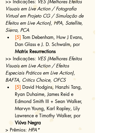
>> Indicações: 
VES (Melhores Efeitos 
Visuais em Live Action / Fotografia 
Virtual em Projeto CG / Simulação de 
Efeitos em Live Action), HPA, Satellite, 
Sierra, PCA
[5]
 Tom Debenham, Huw J Evans, 
Dan Glass e J. D. Schwalm, por 
Matrix Resurrections
>> Indicações: 
VES (Melhores Efeitos 
Visuais em Live Action / Efeitos 
Especiais Práticos em Live Action), 
BAFTA, Critics Choice, OFCS
[5]
 David Hodgins, Hanzhi Tang, 
Ryan Duhaime, James Reid e 
Edmond Smith III + Sean Walker, 
Marvyn Young, Karl Rapley, Lily 
Lawrence e Timothy Walker, por 
Viúva Negra 
> Prêmios: 
HPA*