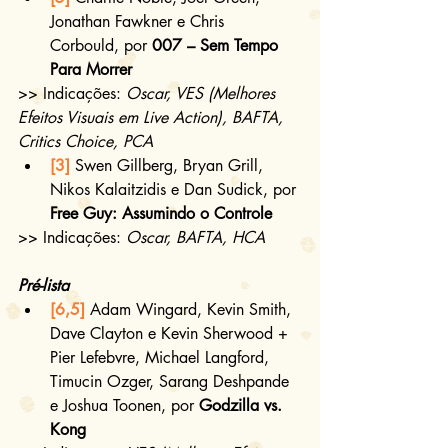
Jonathan Fawkner e Chris 
Corbould, por 
007 – Sem Tempo 
Para Morrer
>> Indicações: 
Oscar, VES (Melhores 
Efeitos Visuais em Live Action), BAFTA, 
Critics Choice, PCA
[3]
 Swen Gillberg, Bryan Grill, 
Nikos Kalaitzidis e Dan Sudick, por 
Free Guy: Assumindo o Controle
>> Indicações: 
Oscar, BAFTA, HCA
Pré-lista
[6,5]
 Adam Wingard, Kevin Smith, 
Dave Clayton e Kevin Sherwood + 
Pier Lefebvre, Michael Langford, 
Timucin Ozger, Sarang Deshpande 
e Joshua Toonen, por 
Godzilla vs. 
Kong