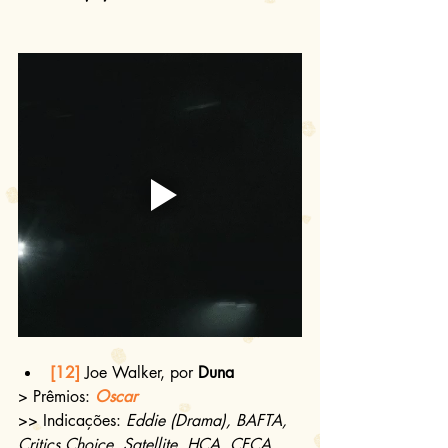
[12]
 Joe Walker, por 
Duna
> Prêmios:
Oscar
>> Indicações: 
Eddie (Drama), BAFTA, 
Critics Choice, Satellite, HCA, CFCA, 