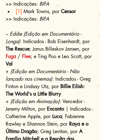
>> Indicações: 
BIFA
[1]
 Mark Towns, por 
Censor 
>> Indicações: 
BIFA
– 
Eddie (Edição em Documentário - 
Longa)
: Indicados - Bob Eisenhardt, por 
The Rescue
; Janus Billeskov Jansen, por 
Fuga
 / 
Flee
; e Ting Poo e Leo Scott, por 
Val
+ 
(Edição em Documentário - Não 
lançado nos cinemas)
: Indicados - Greg 
Finton e Lindsay Utz, por 
Billie Eilish: 
The World's a Little Blurry
+ 
(Edição em Animação)
: Vencedor - 
Jeremy Milton, por 
Encanto 
| Indicados - 
Catherine Apple, por 
Luca
; Fabienne 
Rawley e Shannon Stein, por 
Raya e o 
Último Dragão
; Greg Levitan, por 
A 
Família Mitchell e a Revolta das 