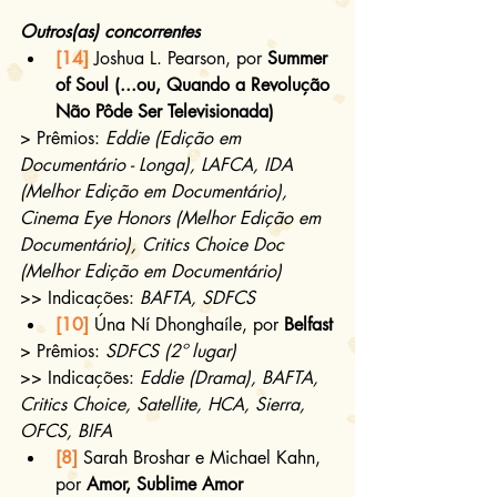
Outros(as) concorrentes
[14]
 Joshua L. Pearson, por 
Summer 
of Soul (...ou, Quando a Revolução 
Não Pôde Ser Televisionada)
> Prêmios: 
Eddie (Edição em 
Documentário - Longa), LAFCA, IDA 
(Melhor Edição em Documentário), 
Cinema Eye Honors (Melhor Edição em 
Documentário), Critics Choice Doc 
(Melhor Edição em Documentário)
>> Indicações: 
BAFTA, SDFCS
[10]
 Úna Ní Dhonghaíle, por 
Belfast
> Prêmios: 
SDFCS (2º lugar)
>> Indicações: 
Eddie (Drama), BAFTA, 
Critics Choice, Satellite, HCA, Sierra, 
OFCS, BIFA
[8]
 Sarah Broshar e Michael Kahn, 
por 
Amor, Sublime Amor