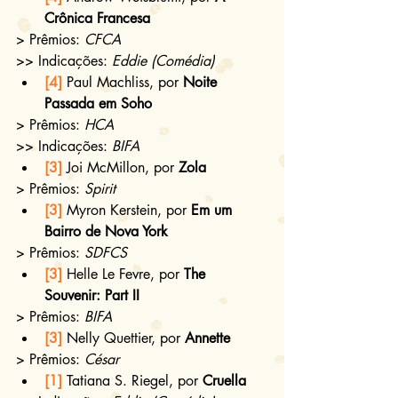
Crônica Francesa
> Prêmios: 
CFCA
>> Indicações: 
Eddie (Comédia)
[4]
 Paul Machliss, por 
Noite 
Passada em Soho 
> Prêmios: 
HCA
>> Indicações: 
BIFA
[3]
 Joi McMillon, por 
Zola
> Prêmios: 
Spirit
[3]
 Myron Kerstein, por 
Em um 
Bairro de Nova York
> Prêmios: 
SDFCS
[3]
 Helle Le Fevre, por 
The 
Souvenir: Part II 
> Prêmios: 
BIFA
[3]
 Nelly Quettier, por 
Annette
> Prêmios: 
César
[1]
 Tatiana S. Riegel, por 
Cruella