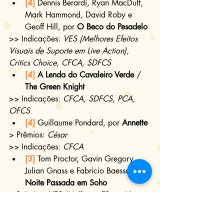
[4]
 Dennis Berardi, Ryan MacDuff, 
Mark Hammond, David Roby e 
Geoff Hill, por 
O Beco do Pesadelo
>> Indicações: 
VES (Melhores Efeitos 
Visuais de Suporte em Live Action), 
Critics Choice, CFCA, SDFCS
[4]
 A Lenda do Cavaleiro Verde
 / 
The Green Knight
>> Indicações: 
CFCA, SDFCS, PCA, 
OFCS
[4]
 Guillaume Pondard, por 
Annette
> Prêmios: 
César
>> Indicações: 
CFCA
[3]
 Tom Proctor, Gavin Gregory, 
Julian Gnass e Fabricio Baessa, por 
Noite Passada em Soho
> Prêmios: 
VES (Melhores Efeitos Visuais 
de Suporte em Live Action)
[2,5]
 James E. Price, Randall Starr, 