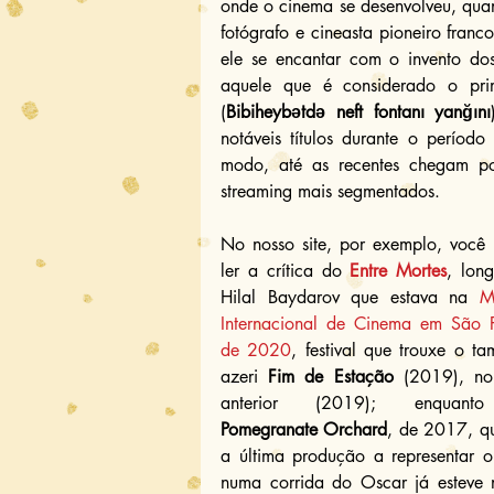
onde o cinema se desenvolveu, quan
fotógrafo e cineasta pioneiro franc
ele se encantar com o invento dos
aquele que é considerado o prim
(
Bibiheybətdə neft fontanı yanğını
notáveis títulos durante o período 
modo, até as recentes chegam por
streaming mais segmentados.
No nosso site, por exemplo, você 
ler a crítica do 
Entre Mortes
, long
Hilal Baydarov que estava na 
M
Internacional de Cinema em São P
de 2020
, festival que trouxe o ta
azeri 
Fim de Estação
 (2019), no
Pomegranate Orchard
, de 2017, que
a última produção a representar o 
numa corrida do Oscar já esteve 