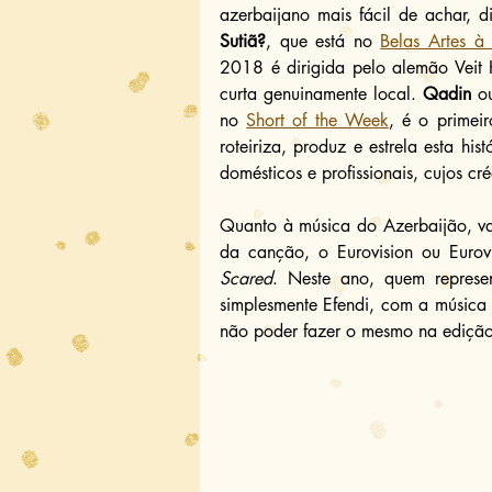
azerbaijano mais fácil de achar, d
Sutiã?
, que está no 
Belas Artes à
2018 é dirigida pelo alemão Veit 
curta genuinamente local. 
Qadin
 o
no 
Short of the Week
, é o primeir
roteiriza, produz e estrela esta hi
domésticos e profissionais, cujos cr
Quanto à música do Azerbaijão, val
da canção, o Eurovision ou Euro
Scared
. Neste ano, quem represe
simplesmente Efendi, com a música
não poder fazer o mesmo na ediçã