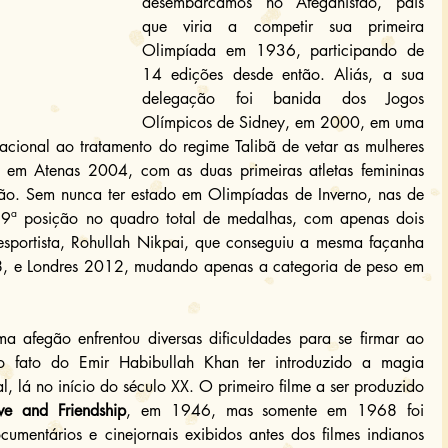
desembarcamos no Afeganistão, país 
que viria a competir sua primeira 
Olimpíada em 1936, participando de 
14 edições desde então. Aliás, a sua 
delegação foi banida dos Jogos 
Olímpicos de Sidney, em 2000, em uma 
acional ao tratamento do regime Talibã de vetar as mulheres 
o em Atenas 2004, com as duas primeiras atletas femininas 
ão. Sem nunca ter estado em Olimpíadas de Inverno, nas de 
9ª posição no quadro total de medalhas, com apenas dois 
sportista, Rohullah Nikpai, que conseguiu a mesma façanha 
 e Londres 2012, mudando apenas a categoria de peso em 
a afegão enfrentou diversas dificuldades para se firmar ao 
fato do Emir Habibullah Khan ter introduzido a magia 
, lá no início do século XX. O primeiro filme a ser produzido 
ve and Friendship
, em 1946, mas somente em 1968 foi 
mentários e cinejornais exibidos antes dos filmes indianos 