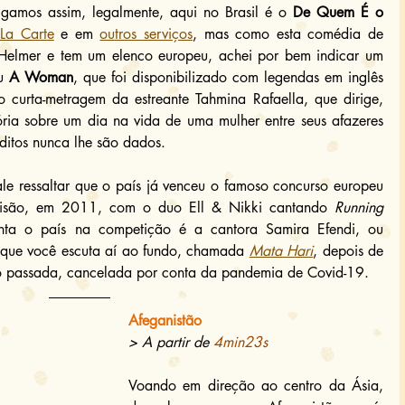
igamos assim, legalmente, aqui no Brasil é o 
De Quem É o 
 La Carte
 e em 
outros serviços
, mas como esta comédia de 
Helmer e tem um elenco europeu, achei por bem indicar um 
u 
A Woman
, que foi disponibilizado com legendas em inglês 
o curta-metragem da estreante Tahmina Rafaella, que dirige, 
stória sobre um dia na vida de uma mulher entre seus afazeres 
éditos nunca lhe são dados.
e ressaltar que o país já venceu o famoso concurso europeu 
visão, em 2011, com o duo Ell & Nikki cantando 
Running 
nta o país na competição é a cantora Samira Efendi, ou 
 que você escuta aí ao fundo, chamada 
Mata Hari
, depois de 
o passada, cancelada por conta da pandemia de Covid-19.
Afeganistão
> A partir de 
4min23s
Voando em direção ao centro da Ásia, 