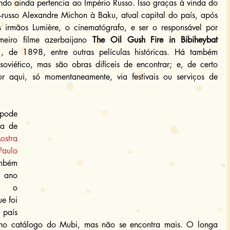
do ainda pertencia ao Império Russo. Isso graças à vinda do 
o-russo Alexandre Michon à Baku, atual capital do país, após 
 irmãos Lumière, o cinematógrafo, e ser o responsável por 
eiro filme azerbaijano 
The Oil Gush Fire in Bibiheybat
), de 1898, entre outras películas históricas. Há também 
soviético, mas são obras difíceis de encontrar; e, de certo 
 aqui, só momentaneamente, via festivais ou serviços de 
pode 
a de 
ostra 
aulo 
mbém 
 ano 
anterior (2019); enquanto o 
 foi 
país 
no catálogo do Mubi, mas não se encontra mais. O longa 