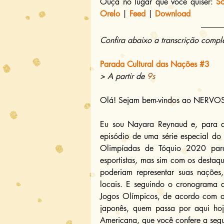
Ouça no lugar que você quiser: 
S
Orelo
 | 
Feed
 | 
Download
Confira abaixo a transcrição compl
Parada Cultural das Nações 
#3
> A partir de 
9s
Olá! Sejam bem-vindos ao NERVOS 
Eu sou Nayara Reynaud e, para qu
episódio de uma série especial do
Olimpíadas de Tóquio 2020 para
esportistas, mas sim com os destaque
poderiam representar suas nações,
locais. E seguindo o cronograma 
Jogos Olímpicos, de acordo com a o
japonês, quem passa por aqui hoj
Americana, que você confere a segu