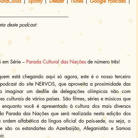
oundCloud
 | 
Spotify
 | 
Deezer
 | 
iTunes
 | 
Google Podcasts
 | 
eta deste podcast:
em Série – 
Parada Cultural das Nações
 de número três!
em está chegando aqui só agora, este é o nosso terceiro 
 podcast do site NERVOS, que aproveita a proximidade das 
 imaginar um desfile de delegações olímpicas não com 
s culturais de vários países. São filmes, séries e músicos que 
 enquanto você é apresentado à cultura dos mais diversos 
da Parada das Nações que será realizada nesta edição dos 
rdem alfabética da língua oficial do país-sede, ou seja, o 
e são os estandartes do Azerbaijão, Afeganistão e Samoa 
ir.