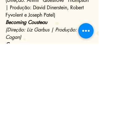
(Direção: Ahmir "Questlove" Thompson 
| Produção: David Dinerstein, Robert 
Fyvolent e Joseph Patel)
Becoming Cousteau
(Direção: Liz Garbus | Produção: Dan 
Cogan)
Cow
(Direção: Andrea Arnold | Produção: 
Kat Mansoor)
Fuga
 / 
Flee
(Direção: Jonas Poher Rasmussen | 
Produção: Monica Hellström, Signe 
Byrge Sørensen e Charlotte De La 
Gournerie)
The Rescue
(Direção: Jimmy Chin e Elizabeth Chai 
Vasarhelyi | Produção: John Battsek e P. 
J. van Sandwijk)