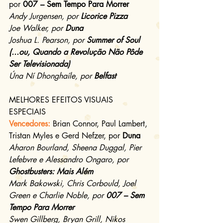
por 
007 – Sem Tempo Para Morrer
Andy Jurgensen, por 
Licorice Pizza
Joe Walker, por 
Duna
Joshua L. Pearson, por 
Summer of Soul 
(...ou, Quando a Revolução Não Pôde 
Ser Televisionada)
Úna Ní Dhonghaíle, por 
Belfast
MELHORES EFEITOS VISUAIS 
ESPECIAIS
Vencedores:
Brian Connor, Paul Lambert, 
Tristan Myles e Gerd Nefzer, por 
Duna
Aharon Bourland, Sheena Duggal, Pier 
Lefebvre e Alessandro Ongaro, por 
Ghostbusters: Mais Além
Mark Bakowski, Chris Corbould, Joel 
Green e Charlie Noble, por 
007 – Sem 
Tempo Para Morrer
Swen Gillberg, Bryan Grill, Nikos 