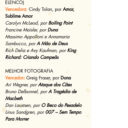
ELENCO)
Vencedora:
Cindy Tolan, por 
Amor, 
Sublime Amor
Carolyn McLeod, por 
Boiling Point
Francine Maisler, por 
Duna
Massimo Appolloni e Annamaria 
Sambucco, por 
A Mão de Deus
Rich Delia e Avy Kaufman, por 
King 
Richard: Criando Campeãs
MELHOR FOTOGRAFIA
Vencedor:
Greig Fraser, por 
Duna
Ari Wegner, por 
Ataque dos Cães
Bruno Delbonnel, por 
A Tragédia de 
Macbeth
Dan Laustsen, por 
O Beco do Pesadelo
Linus Sandgren, por 
007 – Sem Tempo 
Para Morrer