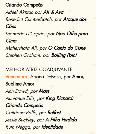
Criando Campeãs
Adeel Akhtar, por 
Ali & Ava
Benedict Cumberbatch, por 
Ataque dos 
Cães
Leonardo DiCaprio, por 
Não Olhe para 
Cima
Mahershala Ali, por 
O Canto do Cisne
Stephen Graham, por 
Boiling Point
MELHOR ATRIZ COADJUVANTE
Vencedora:
Ariana DeBose, por 
Amor, 
Sublime Amor
Ann Dowd, por 
Mass
Aunjanue Ellis, por 
King Richard: 
Criando Campeãs
Caitriona Balfe, por 
Belfast
Jessie Buckley, por 
A Filha Perdida
Ruth Negga, por 
Identidade