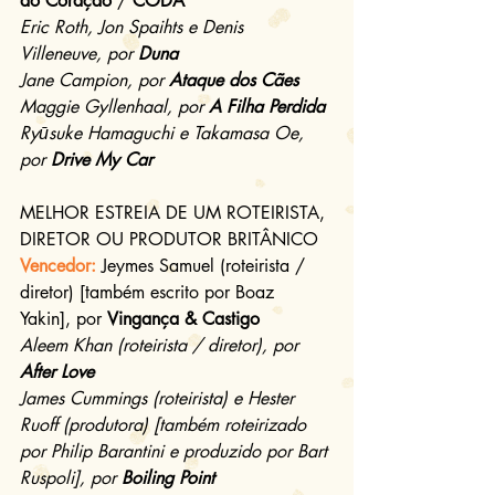
do Coração
 / 
CODA
Eric Roth, Jon Spaihts e Denis 
Villeneuve, por 
Duna
Jane Campion, por 
Ataque dos Cães
Maggie Gyllenhaal, por 
A Filha Perdida
Ryūsuke Hamaguchi e Takamasa Oe, 
por 
Drive My Car
MELHOR ESTREIA DE UM ROTEIRISTA, 
DIRETOR OU PRODUTOR BRITÂNICO
Vencedor:
Jeymes Samuel (roteirista / 
diretor) [também escrito por Boaz 
Yakin], por 
Vingança & Castigo
Aleem Khan (roteirista / diretor), por 
After Love
James Cummings (roteirista) e Hester 
Ruoff (produtora) [também roteirizado 
por Philip Barantini e produzido por Bart 
Ruspoli], por 
Boiling Point