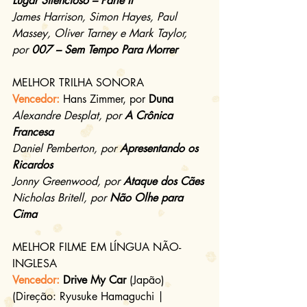
Lugar Silencioso – Parte II
James Harrison, Simon Hayes, Paul 
Massey, Oliver Tarney e Mark Taylor, 
por 
007 – Sem Tempo Para Morrer
MELHOR TRILHA SONORA
Vencedor:
Hans Zimmer, por 
Duna
Alexandre Desplat, por 
A Crônica 
Francesa
Daniel Pemberton, por 
Apresentando os 
Ricardos
Jonny Greenwood, por 
Ataque dos Cães
Nicholas Britell, por 
Não Olhe para 
Cima
MELHOR FILME EM LÍNGUA NÃO-
INGLESA
Vencedor:
 Drive My Car
 (Japão)
(Direção: Ryusuke Hamaguchi | 