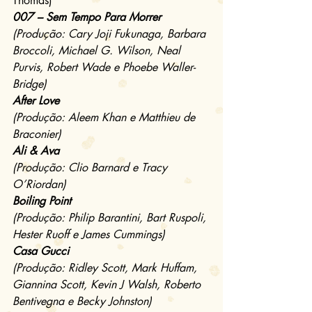
Thomas)
007 – Sem Tempo Para Morrer
(Produção: Cary Joji Fukunaga, Barbara 
Broccoli, Michael G. Wilson, Neal 
Purvis, Robert Wade e Phoebe Waller-
Bridge)
After Love
(Produção: Aleem Khan e Matthieu de 
Braconier)
Ali & Ava
(Produção: Clio Barnard e Tracy 
O’Riordan)
Boiling Point
(Produção: Philip Barantini, Bart Ruspoli, 
Hester Ruoff e James Cummings)
Casa Gucci
(Produção: Ridley Scott, Mark Huffam, 
Giannina Scott, Kevin J Walsh, Roberto 
Bentivegna e Becky Johnston)