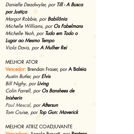
Danielle Deadwyler, por 
Till - A Busca 
por Justiça
Margot Robbie, por 
Babilônia
Michelle Williams, por 
Os Fabelmans
Michelle Yeoh, por 
Tudo em Todo o 
Lugar ao Mesmo Tempo
Viola Davis, por 
A Mulher Rei
MELHOR ATOR
Vencedor: 
Brendan Fraser, por 
A Baleia
Austin Butler, por 
Elvis
Bill Nighy, por 
Living
Colin Farrell, por 
Os Banshees de 
Inisherin
Paul Mescal
, por 
Aftersun
Tom Cruise, por 
Top Gun: Maverick
MELHOR ATRIZ COADJUVANTE
Vencedora: 
Angela Bassett, por 
Pantera 