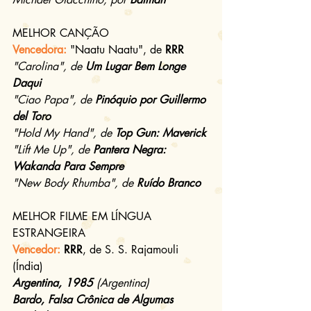
MELHOR CANÇÃO
Vencedora: 
"Naatu Naatu", de 
RRR
"Carolina", de 
Um Lugar Bem Longe 
Daqui
"Ciao Papa", de 
Pinóquio por Guillermo 
del Toro
"Hold My Hand", de 
Top Gun: Maverick
"Lift Me Up", de 
Pantera Negra: 
Wakanda Para Sempre
"New Body Rhumba", de 
Ruído Branco
MELHOR FILME EM LÍNGUA 
ESTRANGEIRA
Vencedor: 
RRR
, de S. S. Rajamouli 
(Índia)
Argentina, 1985
 (Argentina)
Bardo, Falsa Crônica de Algumas 