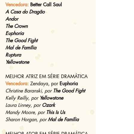
Vencedora: 
Better Call Saul 
A Casa do Dragão
Andor
The Crown 
Euphoria 
The Good Fight 
Mal de Família 
Ruptura 
Yellowstone
MELHOR ATRIZ EM SÉRIE DRAMÁTICA
Vencedora: 
Zendaya, por 
Euphoria
Christine Baranski, por 
The Good Fight
Kelly Reilly, por 
Yellowstone
Laura Linney, por 
Ozark
Mandy Moore, por 
This Is Us
Sharon Horgan, por 
Mal de Família 
MELHOR ATOR EM SÉRIE DRAMÁTICA