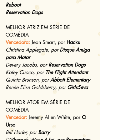
Reboot
Reservation Dogs
MELHOR ATRIZ EM SÉRIE DE 
COMÉDIA
Vencedora: 
Jean Smart, por 
Hacks
Christina Applegate, por 
Disque Amiga 
para Matar
Devery Jacobs, por 
Reservation Dogs
Kaley Cuoco, por 
The Flight Attendant
Quinta Brunson, por 
Abbott Elementary
Renée Elise Goldsberry, por 
Girls5eva
MELHOR ATOR EM SÉRIE DE 
COMÉDIA
Vencedor: 
Jeremy Allen White, por 
O 
Urso
Bill Hader, por 
Barry
D’Pharaoh Woon-A-Tai, por 
Reservation 