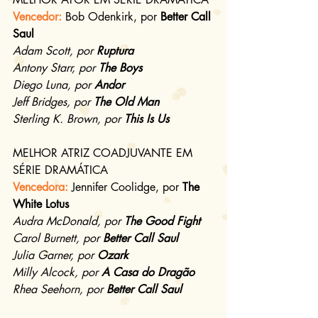
Vencedor: 
Bob Odenkirk, por 
Better Call 
Saul
Adam Scott, por 
Ruptura
Antony Starr, por 
The Boys
Diego Luna, por 
Andor
Jeff Bridges, por 
The Old Man
Sterling K. Brown, por 
This Is Us
MELHOR ATRIZ COADJUVANTE EM 
SÉRIE DRAMÁTICA
Vencedora: 
Jennifer Coolidge, por 
The 
White Lotus
Audra McDonald, por 
The Good Fight 
Carol Burnett, por 
Better Call Saul
Julia Garner, por 
Ozark
Milly Alcock, por 
A Casa do Dragão
Rhea Seehorn, por 
Better Call Saul