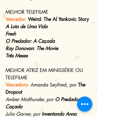
MELHOR TELEFILME
Vencedor: 
Weird: The Al Yankovic Story
A Luta de Uma Vida
Fresh 
O Predador: A Caçada
Ray Donovan: The Movie 
Três Meses
MELHOR ATRIZ EM MINISSÉRIE OU 
TELEFILME
Vencedora: 
Amanda Seyfried, por 
The 
Dropout
Amber Midthunder, por 
O Predador: A 
Caçada
Julia Garner, por 
Inventando Anna
Julia Roberts, por 
Gaslit
Lily James, por 
Pam & Tommy
Michelle Pfeiffer, por 
A Primeira-Dama