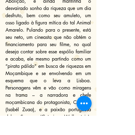
Abolição, e ainda mantinha o 
desvairado sonho da riqueza que um dia 
desfruto, bem como seu amuleto, um 
osso ligado à figura mítica do tal Animal 
Amarelo. Pulando para o presente, está 
seu neto, um cineasta que não obtém o 
financiamento para seu filme, no qual 
deseja contar sobre esse espólio familiar 
e acaba, ele mesmo partindo como um 
“pirata pálido” em busca de riquezas em 
Moçambique e se envolvendo em um 
esquema que o leva a Lisboa. 
Personagens vêm e vão como miragens 
na trama – a narradora e chefe 
moçambicana do protagonista, Catarina 
(Isabél Zuaa), e a paixão portuguesa 
dele, Susana (Catarina Wallenstein), 
conseguem se destacar –, assim como 
outras referências reais, porém, lendárias 