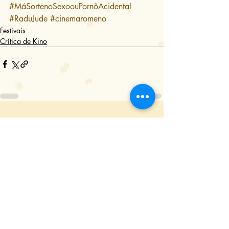
#MáSortenoSexoouPornôAcidental
#RaduJude
#cinemaromeno
Festivais
Crítica de Kino
Posts Relacionados
Ver tudo