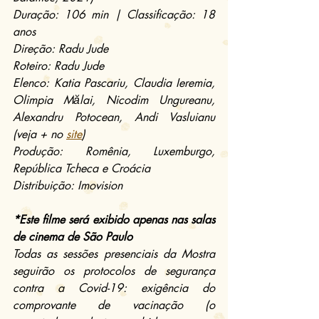
Duração: 106 min | Classificação: 18 
anos
Direção: Radu Jude
Roteiro: Radu Jude
Elenco: Katia Pascariu, Claudia Ieremia, 
Olimpia Mălai, Nicodim Ungureanu, 
Alexandru Potocean, Andi Vasluianu 
(veja + no 
site
)
Produção: Romênia, Luxemburgo, 
República Tcheca e Croácia
Distribuição: Imovision
*Este filme será exibido apenas nas salas 
de cinema de São Paulo
Todas as sessões presenciais da Mostra 
seguirão os protocolos de segurança 
contra a Covid-19: exigência do 
comprovante de vacinação (o 