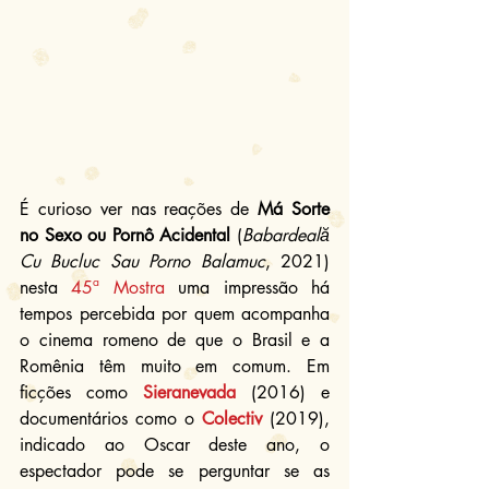
É curioso ver nas reações de 
Má Sorte 
no Sexo ou Pornô Acidental
 (
Babardeală 
Cu Bucluc Sau Porno Balamuc
, 2021) 
nesta 
45ª Mostra
 uma impressão há 
tempos percebida por quem acompanha 
o cinema romeno de que o Brasil e a 
Romênia têm muito em comum. Em 
ficções como 
Sieranevada
 (2016) e 
documentários como o 
Colectiv
 (2019), 
indicado ao Oscar deste ano, o 
espectador pode se perguntar se as 