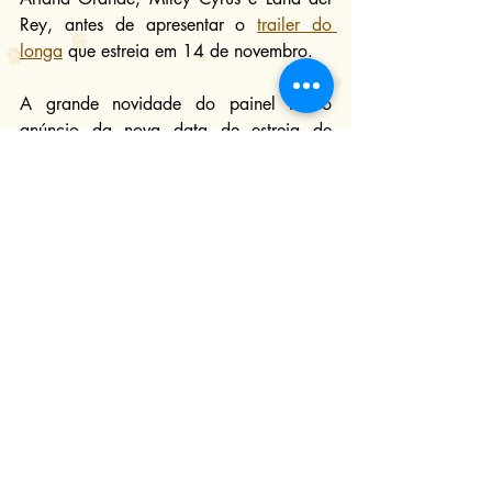
Rey, antes de apresentar o 
trailer do 
longa
 que estreia em 14 de novembro.
A grande novidade do painel foi o 
anúncio da nova data de estreia de 
Jumanji: Próxima Fase
(2019)
. A 
sequência traz o elenco original do filme 
de dois anos atrás ao lado de Danny 
Devito e Danny Glover em uma aventura 
ainda maior, que sai da selva para 
desertos e montanhas de gelo, e seu 
lançamento, antes previsto para janeiro, 
foi antecipado para 5 de dezembro.
Para janeiro de 2020, estão previstos 
Adoráveis Mulheres
(2019)
 no dia 9 e 
Bad Boys Para Sempre
 (2020)
 no dia 
31. Pacheco destacou o elenco do 