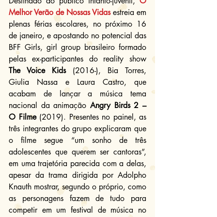
Destinado ao público infanto-juvenil, 
O 
Melhor Verão de Nossas Vidas
 estreia em 
plenas férias escolares, no próximo 16 
de janeiro, e apostando no potencial das 
BFF Girls, girl group brasileiro formado 
pelas ex-participantes do reality show 
The Voice Kids
 (2016-), Bia Torres, 
Giulia Nassa e Laura Castro, que 
acabam de lançar a música tema 
nacional da animação 
Angry Birds 2 – 
O Filme
 (2019). Presentes no painel, as 
três integrantes do grupo explicaram que 
o filme segue “um sonho de três 
adolescentes que querem ser cantoras”, 
em uma trajetória parecida com a delas, 
apesar da trama dirigida por Adolpho 
Knauth mostrar, segundo o próprio, como 
as personagens fazem de tudo para 
competir em um festival de música no 