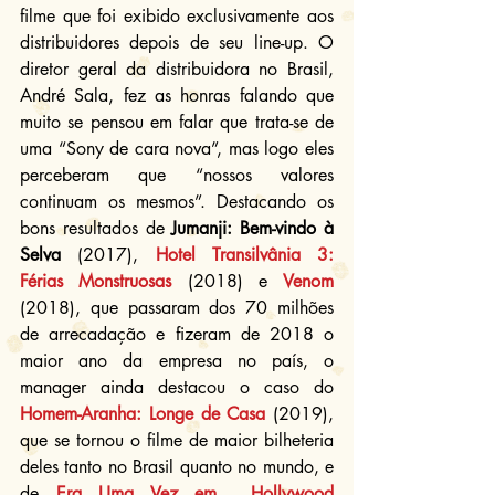
filme que foi exibido exclusivamente aos 
distribuidores depois de seu line-up. O 
diretor geral da distribuidora no Brasil, 
André Sala, fez as honras falando que 
muito se pensou em falar que trata-se de 
uma “Sony de cara nova”, mas logo eles 
perceberam que “nossos valores 
continuam os mesmos”. Destacando os 
bons resultados de 
Jumanji: Bem-vindo à 
Selva
 (2017), 
Hotel Transilvânia 3: 
Férias Monstruosas
 (2018) e 
Venom
(2018), que passaram dos 70 milhões 
de arrecadação e fizeram de 2018 o 
maior ano da empresa no país, o 
manager ainda destacou o caso do 
Homem-Aranha: Longe de Casa
 (2019), 
que se tornou o filme de maior bilheteria 
deles tanto no Brasil quanto no mundo, e 
de 
Era Uma Vez em... Hollywood