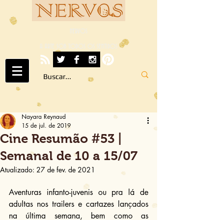
NERVOS
A ARTE SOB TODOS OS SENTIDOS
Nayara Reynaud
15 de jul. de 2019
Cine Resumão #53 |
Semanal de 10 a 15/07
Atualizado:
27 de fev. de 2021
Aventuras infanto-juvenis ou pra lá de 
adultas nos trailers e cartazes lançados 
na última semana, bem como as 