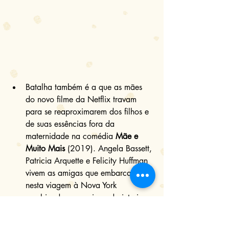
Batalha também é a que as mães 
do novo filme da Netflix travam 
para se reaproximarem dos filhos e 
de suas essências fora da 
maternidade na comédia 
Mãe e 
Muito Mais
 (2019). Angela Bassett, 
Patricia Arquette e Felicity Huffman 
vivem as amigas que embarcam 
nesta viagem à Nova York 
combinada a uma jornada interior. 
O longa de Cindy Chupack teve 
seu trailer liberado na semana 