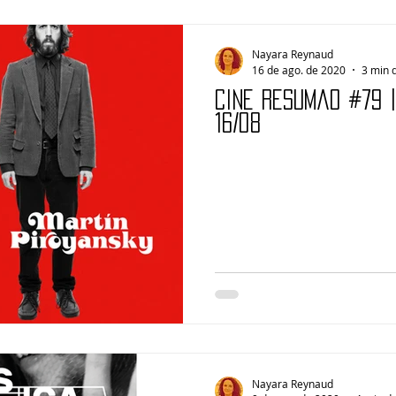
Nayara Reynaud
16 de ago. de 2020
3 min d
Cine Resumão #79 
16/08
Nayara Reynaud