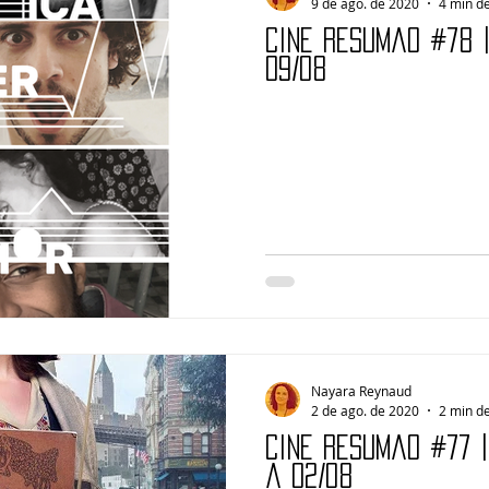
9 de ago. de 2020
4 min de
Cine Resumão #78 
09/08
Nayara Reynaud
2 de ago. de 2020
2 min de
Cine Resumão #77 
a 02/08