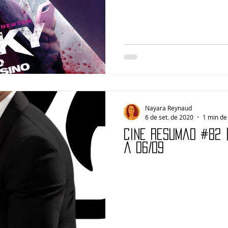
Nayara Reynaud
6 de set. de 2020
1 min de 
Cine Resumão #82 
a 06/09