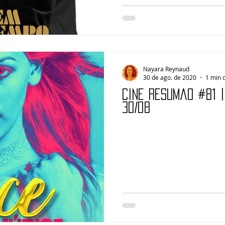
Nayara Reynaud
30 de ago. de 2020
1 min d
Cine Resumão #81 
30/08