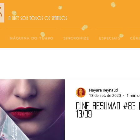
A ARTE SOB TODOS OS SENTIDOS
MÁQUINA DO TEMPO
SINCRONIZE
ESPECIAIS
CÉR
Nayara Reynaud
13 de set. de 2020
1 min d
Cine Resumão #83 
13/09