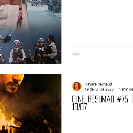
Nayara Reynaud
19 de jul. de 2020
1 min de
Cine Resumão #75 
19/07