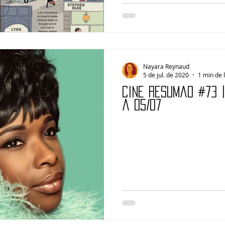
Nayara Reynaud
5 de jul. de 2020
1 min de 
Cine Resumão #73 
a 05/07