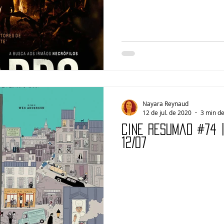
Nayara Reynaud
12 de jul. de 2020
3 min de
Cine Resumão #74 
12/07