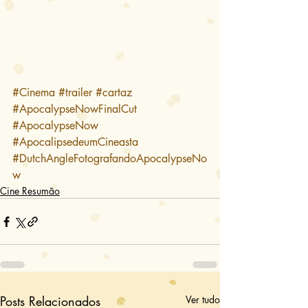
#Cinema
#trailer
#cartaz
#ApocalypseNowFinalCut
#ApocalypseNow
#ApocalipsedeumCineasta
#DutchAngleFotografandoApocalypseNo
w
Cine Resumão
Posts Relacionados
Ver tudo