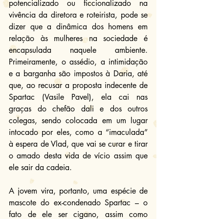
potencializado ou ficcionalizado na 
vivência da diretora e roteirista, pode se 
dizer que a dinâmica dos homens em 
relação às mulheres na sociedade é 
encapsulada naquele ambiente. 
Primeiramente, o assédio, a intimidação 
e a barganha são impostos à Daria, até 
que, ao recusar a proposta indecente de 
Spartac (Vasile Pavel), ela cai nas 
graças do chefão dali e dos outros 
colegas, sendo colocada em um lugar 
intocado por eles, como a “imaculada” 
à espera de Vlad, que vai se curar e tirar 
o amado desta vida de vício assim que 
ele sair da cadeia.
A jovem vira, portanto, uma espécie de 
mascote do ex-condenado Spartac – o 
fato de ele ser cigano, assim como 