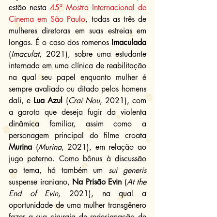
estão nesta 
45ª Mostra Internacional de 
Cinema em São Paulo
, todas as três de 
mulheres diretoras em suas estreias em 
longas. É o caso dos romenos 
Imaculada
(
Imaculat
, 2021), sobre uma estudante 
internada em uma clínica de reabilitação 
na qual seu papel enquanto mulher é 
sempre avaliado ou ditado pelos homens 
dali, e 
Lua Azul
 (
Crai Nou
, 2021), com 
a garota que deseja fugir da violenta 
dinâmica familiar, assim como a 
personagem principal do filme croata 
Murina
 (
Murina
, 2021), em relação ao 
jugo paterno. Como bônus à discussão 
ao tema, há também um 
sui generis
suspense iraniano, 
Na Prisão Evin
 (
At the 
End of Evin
, 2021), na qual a 
oportunidade de uma mulher transgênero 
fazer a sua cirurgia de redesignação de 