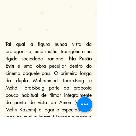
Tal qual a figura nunca vista da 
protagonista, uma mulher transgênero na 
rígida sociedade iraniana, 
Na Prisão 
Evin
 é uma obra peculiar dentro do 
cinema daquele país. O primeiro longa 
da dupla Mohammed Torab-Beig e 
Mehdi Torab-Beig parte da proposta 
pouco habitual de filmar integralmente 
do ponto de vista de Amen (voz de 
Mehri Kazemi) e jogar o espectador no 
jogo ao qual a jovem é levada quando o 
rico Naser (Mehdi Pakdel), apresentado 
pela recente amiga Nilo (Shabnam 