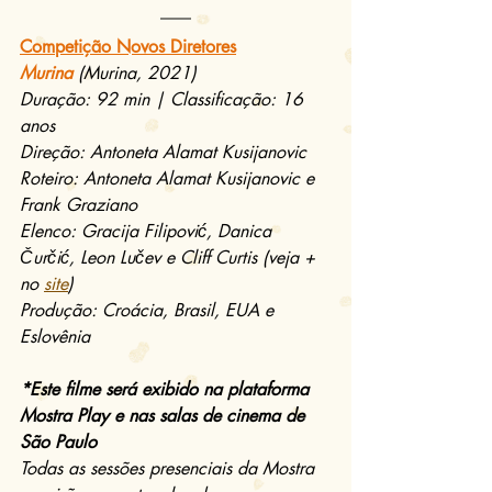
Competição Novos Diretores
Murina
(Murina, 2021)
Duração: 92 min | Classificação: 16 
anos
Direção: Antoneta Alamat Kusijanovic
Roteiro: Antoneta Alamat Kusijanovic e 
Frank Graziano
Elenco: Gracija Filipović, Danica 
Čurčić, Leon Lučev e Cliff Curtis (veja + 
no 
site
)
Produção: Croácia, Brasil, EUA e 
Eslovênia
*Este filme será exibido na plataforma 
Mostra Play e nas salas de cinema de 
São Paulo
Todas as sessões presenciais da Mostra 