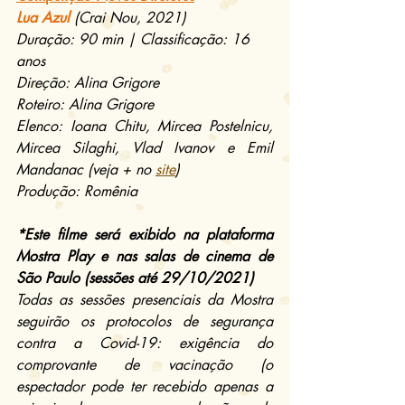
Lua Azul
(Crai Nou, 2021)
Duração: 90 min | Classificação: 16 
anos
Direção: Alina Grigore
Roteiro: Alina Grigore
Elenco: Ioana Chitu, Mircea Postelnicu, 
Mircea Silaghi, Vlad Ivanov e Emil 
Mandanac (veja + no 
site
)
Produção: Romênia
*Este filme será exibido na plataforma 
Mostra Play e nas salas de cinema de 
São Paulo (sessões até 29/10/2021)
Todas as sessões presenciais da Mostra 
seguirão os protocolos de segurança 
contra a Covid-19: exigência do 
comprovante de vacinação (o 
espectador pode ter recebido apenas a 