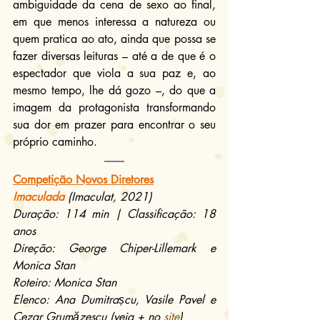
ambiguidade da cena de sexo ao final, 
em que menos interessa a natureza ou 
quem pratica ao ato, ainda que possa se 
fazer diversas leituras – até a de que é o 
espectador que viola a sua paz e, ao 
mesmo tempo, lhe dá gozo –, do que a 
imagem da protagonista transformando 
sua dor em prazer para encontrar o seu 
próprio caminho.
Competição Novos Diretores
Imaculada
(Imaculat, 2021)
Duração: 114 min | Classificação: 18 
anos
Direção: George Chiper-Lillemark e 
Monica Stan
Roteiro: Monica Stan
Elenco: Ana Dumitrașcu, Vasile Pavel e 
Cezar Grumăzescu (veja + no 
site
)