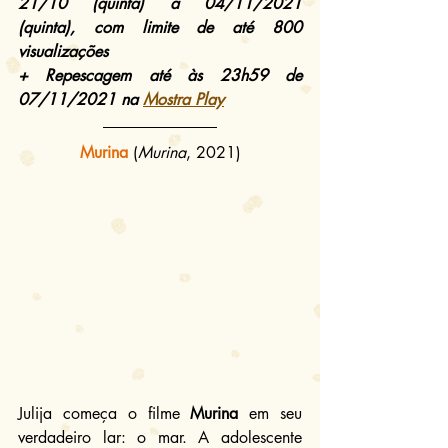
21/10 (quinta) a 04/11/2021 
(quinta), com limite de até 800 
visualizações
+ Repescagem até às 23h59 de 
07/11/2021 na 
Mostra Play
Murina
(
Murina
, 2021)
Julija começa o filme 
Murina
 em seu 
verdadeiro lar: o mar. A adolescente 