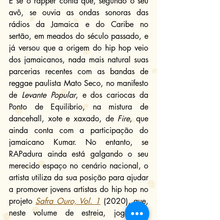
E se o rapper conta que, segundo o seu 
avô, se ouvia as ondas sonoras das 
rádios da Jamaica e do Caribe no 
sertão, em meados do século passado, e 
já versou que a origem do hip hop veio 
dos jamaicanos, nada mais natural suas 
parcerias recentes com as bandas de 
reggae paulista Mato Seco, no manifesto 
de 
Levante Popular
, e dos cariocas da 
Ponto de Equilibrio, na mistura de 
dancehall, xote e xaxado, de 
Fire
, que 
ainda conta com a participação do 
jamaicano Kumar. No entanto, se 
RAPadura ainda está galgando o seu 
merecido espaço no cenário nacional, o 
artista utiliza da sua posição para ajudar 
a promover jovens artistas do hip hop no 
projeto 
Safra Ouro, Vol. 1
 (2020), que, 
neste volume de estreia, jogou os 