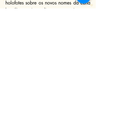
holofotes sobre os novos nomes da cena 
brasiliense. Aprendizes que precisam ser 
conhecidos, assim como o seu “Mestre”.