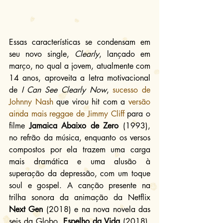
Essas características se condensam em 
seu novo single, 
Clearly
, lançado em 
março, no qual a jovem, atualmente com 
14 anos, aproveita a letra motivacional 
de 
I Can See Clearly Now
, 
sucesso de 
Johnny Nash
 que virou hit com a 
versão 
ainda mais reggae de Jimmy Cliff
 para o 
filme 
Jamaica Abaixo de Zero
 (1993), 
no refrão da música, enquanto os versos 
compostos por ela trazem uma carga 
mais dramática e uma alusão à 
superação da depressão, com um toque 
soul e gospel. A canção presente na 
trilha sonora da animação da Netflix 
Next Gen
 (2018) e na nova novela das 
seis da Globo, 
Espelho da Vida
 (2018), 