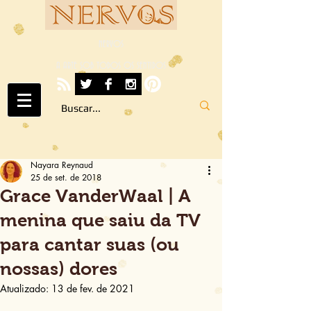
NERVOS
A ARTE SOB TODOS OS SENTIDOS
Nayara Reynaud
25 de set. de 2018
Grace VanderWaal | A
menina que saiu da TV
para cantar suas (ou
nossas) dores
Atualizado:
13 de fev. de 2021