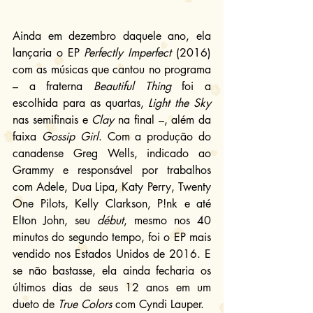
Ainda em dezembro daquele ano, ela 
lançaria o EP 
Perfectly Imperfect
 (2016) 
com as músicas que cantou no programa 
– a fraterna 
Beautiful Thing
 foi a 
escolhida para as quartas, 
Light the Sky
nas semifinais e 
Clay 
na final –, além da 
faixa 
Gossip Girl
. Com a produção do 
canadense Greg Wells, indicado ao 
Grammy e responsável por trabalhos 
com Adele, Dua Lipa, Katy Perry, Twenty 
One Pilots, Kelly Clarkson, P!nk e até 
Elton John, seu 
début
, mesmo nos 40 
minutos do segundo tempo, foi o EP mais 
vendido nos Estados Unidos de 2016. E 
se não bastasse, ela ainda fecharia os 
últimos dias de seus 12 anos em um 
dueto de 
True Colors
 com Cyndi Lauper.