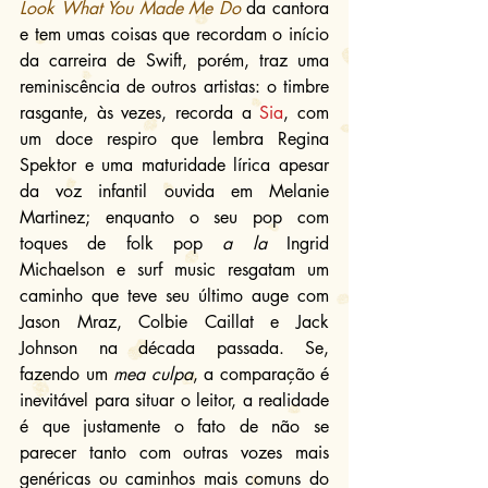
Look What You Made Me Do
 da cantora 
e tem umas coisas que recordam o início 
da carreira de Swift, porém, traz uma 
reminiscência de outros artistas: o timbre 
rasgante, às vezes, recorda a 
Sia
, com 
um doce respiro que lembra Regina 
Spektor e uma maturidade lírica apesar 
da voz infantil ouvida em Melanie 
Martinez; enquanto o seu pop com 
toques de folk pop 
a la
 Ingrid 
Michaelson e surf music resgatam um 
caminho que teve seu último auge com 
Jason Mraz, Colbie Caillat e Jack 
Johnson na década passada. Se, 
fazendo um 
mea culpa
, a comparação é 
inevitável para situar o leitor, a realidade 
é que justamente o fato de não se 
parecer tanto com outras vozes mais 
genéricas ou caminhos mais comuns do 