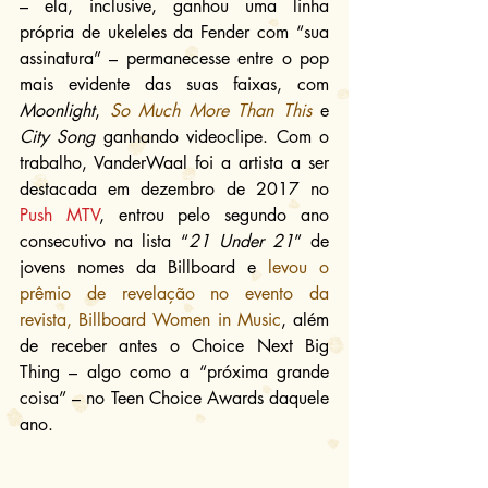
– ela, inclusive, ganhou uma linha 
própria de ukeleles da Fender com “sua 
assinatura” – permanecesse entre o pop 
mais evidente das suas faixas, com 
Moonlight
, 
So Much More Than This
 e 
City Song
 ganhando videoclipe. Com o 
trabalho, VanderWaal foi a artista a ser 
destacada em dezembro de 2017 no 
Push MTV
, entrou pelo segundo ano 
consecutivo na lista “
21 Under 21
” de 
jovens nomes da Billboard e 
levou o 
prêmio de revelação no evento da 
revista, Billboard Women in Music
, além 
de receber antes o Choice Next Big 
Thing – algo como a “próxima grande 
coisa” – no Teen Choice Awards daquele 
ano.