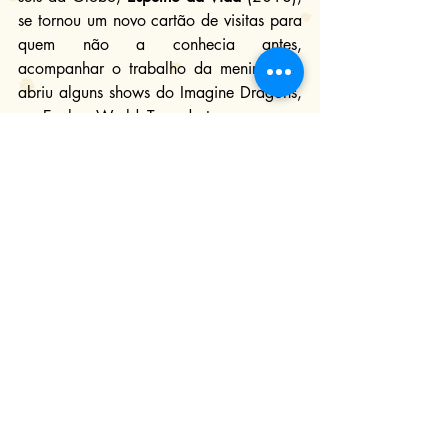
se tornou um novo cartão de visitas para 
quem não a conhecia antes, 
acompanhar o trabalho da menina que 
abriu alguns shows do Imagine Dragons, 
na Evolve World Tour deste ano e que 
ainda promete na indústria da música. 
No mundo do cinema, teremos que 
esperar e ver a estreia de 
Stargirl
(2019), filme dirigido por Julia Hart e 
baseado em um livro homônimo de Jerry 
Spinelli, que está em processo de 
filmagem e promete ser lançado na 
futura plataforma de streaming da 
Disney.