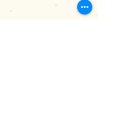
#TV
#MaravilhosaSraMaisel
#TheMarvelousMrsMaisel
Zoom na Telinha
Séries