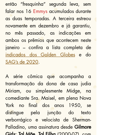
então “fresquinha” segunda leva, sem 
falar nos 16 
Emmys
 acumulados durante 
as duas temporadas. A terceira estreou 
novamente em dezembro e já garantiu, 
no mês passado, as indicações em 
ambos os prêmios que acontecem neste 
janeiro – confira a lista completa de 
indicados dos Golden Globes
 e do 
SAG’s de 2020
.
A série cômica que acompanha a 
transformação da dona de casa judia 
Miriam, ou simplesmente Midge, na 
comediante Sra. Maisel, em plena Nova 
York no final dos anos 1950, se 
distingue pela junção do texto 
verborrágico e velocista de Sherman-
Palladino, uma assinatura desde 
Gilmore 
Girls: Tal Mãe, Tal Filha
 (2000-07), com 