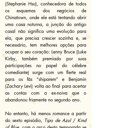
(Stephanie Hsu), conhecedora de todos 
os esquemas dos negócios de 
Chinatown, onde ele está tentando abrir 
uma casa noturna, a junção do antigo 
casal não significa uma evolução para 
ela, que precisa crescer sozinha e, se 
necessário, tem melhores opções para 
ocupar o seu coração: Lenny Bruce (Luke 
Kirby, também premiado por suas 
participações no papel do célebre 
comediante) surge com um flerte real 
para os fãs “shiparem” e Benjamin 
(Zachary Levi) volta ao final para acertar 
as contas com a ex-noiva que o 
abandonou friamente no segundo ano.
No entanto, há menos romance a partir 
do sexto episódio, 
Tipo de Azul
 / 
Kind 
of Blue
, com o arco desta temporada se 