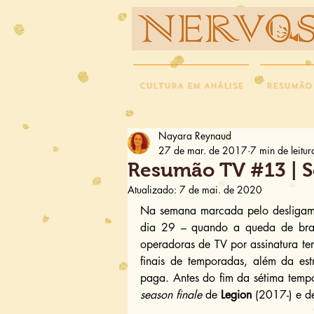
NERVOS
CULTURA EM ANÁLISE
RESUMÃO
Nayara Reynaud
27 de mar. de 2017
7 min de leitur
Resumão TV #13 | S
Atualizado:
7 de mai. de 2020
Na semana marcada pelo desligamen
dia 29 – quando a queda de braço
operadoras de TV por assinatura ter
finais de temporadas, além da est
paga. Antes do fim da sétima temp
season finale
 de 
Legion
 (2017-) e d