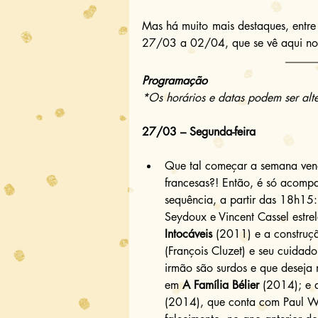
Mas há muito mais destaques, entre 
27/03 a 02/04, que se vê aqui n
Programação
*Os horários e datas podem ser alt
27/03 – Segunda-feira
Que tal começar a semana vend
francesas?! Então, é só acomp
sequência, a partir das 18h15
Seydoux e Vincent Cassel estre
Intocáveis
 (2011) e a construç
(François Cluzet) e seu cuidado
irmão são surdos e que deseja 
em 
A Família Bélier
 (2014); e 
(2014), que conta com Paul Wa