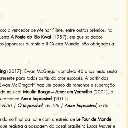
erra 
A Ponte do Rio Kwai
 (1957), em que soldados 
pelos japoneses durante a II Guerra Mundial são obrigados a 
ing
 (2017), Ewan McGregor completa 46 anos nesta sexta 
resente para todos os fãs do ator escocês. A partir das 
 Ewan McGregor!” traz um pouco de romance e superação 
 do musical 
Moulin Rouge – Amor em Vermelho
 (2001), o 
o romance 
Amor Impossível
 (2011). 
 19h30 | 
O Impossível
, às 22h | 
Amor Impossível
, à 0h
ndo no final da noite com a estreia de 
Le Tour de Monde
 que registra a passagem do casal brasileiro Lucas Mayer e 