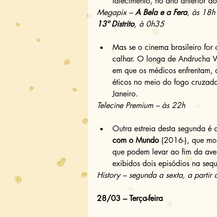
falecimento, no ano anterior d
Megapix – 
A Bela e a Fera
, às 18h
13º Distrito
, à 0h35
Mas se o cinema brasileiro for o
calhar. O longa de Andrucha W
em que os médicos enfrentam, a
éticos no meio do fogo cruzado 
Janeiro. 
Telecine Premium – às 22h
Outra estreia desta segunda é a
com o Mundo 
(2016-), que mos
que podem levar ao fim da ave
exibidos dois episódios na sequ
History – segunda a sexta, a parti
28/03 – Terça-feira