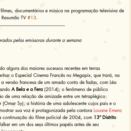
filmes, documentários e música na programação televisiva de 
o Resumão TV 
#13
.
erados pelas emissoras durante a semana
o alguns dos maiores sucessos recentes em terras 
anhar o Especial Cinema Francês no Megapix, que trará, na 
: a versão francesa de um amado conto de fadas, com Léa 
lando 
A Bela e a Fera
 (2014); o fenômeno de público 
ão de uma relação de amizade entre um tetraplégico 
r (Omar Sy); a história de uma adolescente cujos pais e o 
mostrar sua voz é protagonizada pela cantora 
Louane Emera
a continuação do filme policial de 2004, com 
13º Distrito
lker em um dos seus últimos papéis antes de seu 