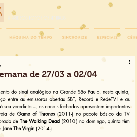
A ARTE SOB TODOS OS SENTIDOS
MÁQUINA DO TEMPO
SINCRONIZE
ESPECIAIS
CÉR
a
emana de 27/03 a 02/04
to do sinal analógico na Grande São Paulo, nesta quinta, 
 entre as emissoras abertas SBT, Record e RedeTV! e as 
á seu veredicto –, os canais fechados apresentam importantes 
reia de 
Game of Thrones
 (2011-) no pacote básico da TV 
orada de 
The Walking Dead
 (2010-) no domingo, quinta têm 
e 
Jane The Virgin
 (2014-).