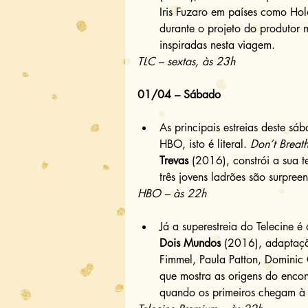
Iris Fuzaro em países como Hol
durante o projeto do produtor
inspiradas nesta viagem. 
TLC – sextas, às 23h
01/04 – Sábado
As principais estreias deste sáb
HBO, isto é literal. 
Don’t Breat
Trevas
 (2016), constrói a sua 
três jovens ladrões são surpre
HBO – às 22h
Já a superestreia do Telecine é
Dois Mundos
 (2016), adaptaçã
Fimmel, Paula Patton, Dominic
que mostra as origens do encon
quando os primeiros chegam à 