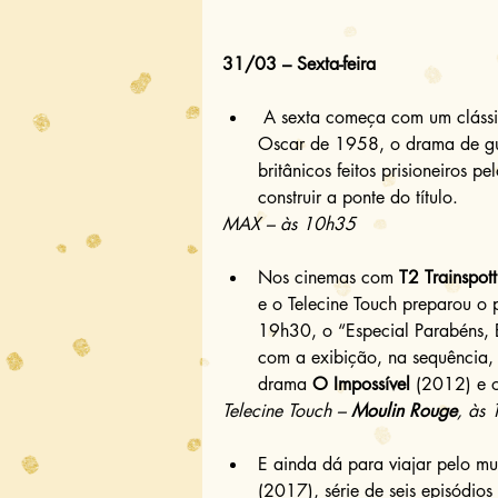
31/03 – Sexta-feira
 A sexta começa com um clássico: o vencedor de Melhor Filme, entre outros prêmios, no 
Oscar de 1958, o drama de gu
britânicos feitos prisioneiros 
construir a ponte do título. 
MAX – às 10h35
Nos cinemas com 
T2 Trainspott
e o Telecine Touch preparou o p
19h30, o “Especial Parabéns,
com a exibição, na sequência,
drama 
O Impossível
 (2012) e 
Telecine Touch – 
Moulin Rouge
, às
E ainda dá para viajar pelo mu
(2017), série de seis episódios