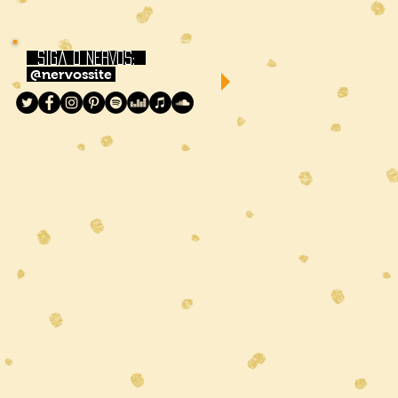
siga o NERVOS:
@nervossite