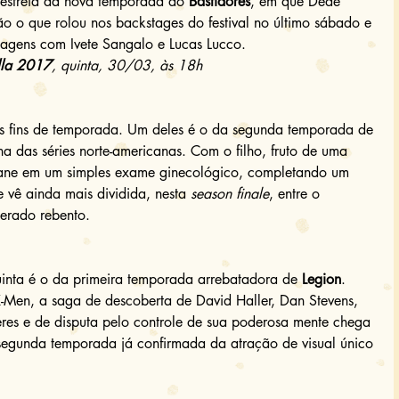
estreia da nova temporada do 
Bastidores
, em que Dedé 
ão o que rolou nos backstages do festival no último sábado e 
tagens com Ivete Sangalo e Lucas Lucco. 
lla 2017
, quinta, 30/03, às 18h
s fins de temporada. Um deles é o da segunda temporada de 
a das séries norte-americanas. Com o filho, fruto de uma 
Jane em um simples exame ginecológico, completando um 
 vê ainda mais dividida, nesta 
season finale
, entre o 
erado rebento. 
uinta é o da primeira temporada arrebatadora de 
Legion
. 
 X-Men, a saga de descoberta de David Haller, Dan Stevens, 
eres e de disputa pelo controle de sua poderosa mente chega 
segunda temporada já confirmada da atração de visual único 