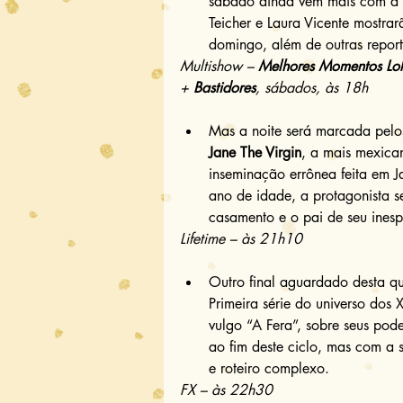
sábado ainda vem mais com a 
Teicher e Laura Vicente mostrar
domingo, além de outras repor
Multishow – 
Melhores Momentos Lo
+ 
Bastidores
, sábados, às 18h
Mas a noite será marcada pelo
Jane The Virgin
, a mais mexican
inseminação errônea feita em 
ano de idade, a protagonista se
casamento e o pai de seu inesp
Lifetime – às 21h10
Outro final aguardado desta q
Primeira série do universo dos
vulgo “A Fera”, sobre seus pod
ao fim deste ciclo, mas com a 
e roteiro complexo. 
FX – às 22h30