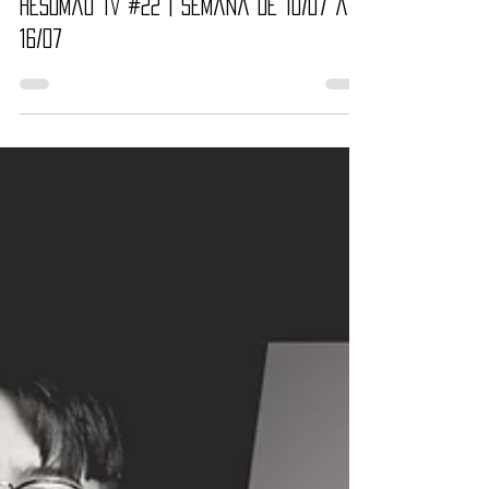
Nayara Reynaud
10 de jul. de 2017
10 min de leitura
Resumão TV #22 | Semana de 10/07 a
16/07