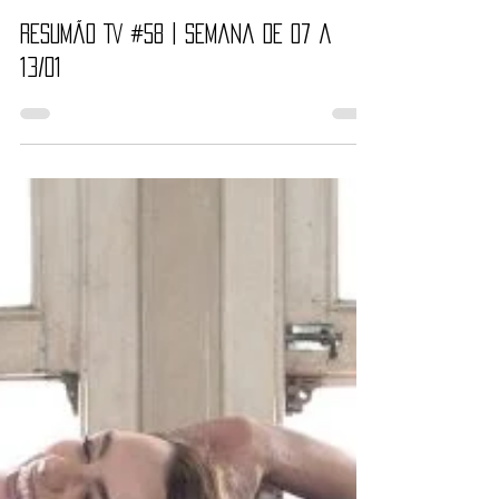
Nayara Reynaud
7 de jan. de 2019
4 min de leitura
Resumão TV #58 | Semana de 07 a
13/01