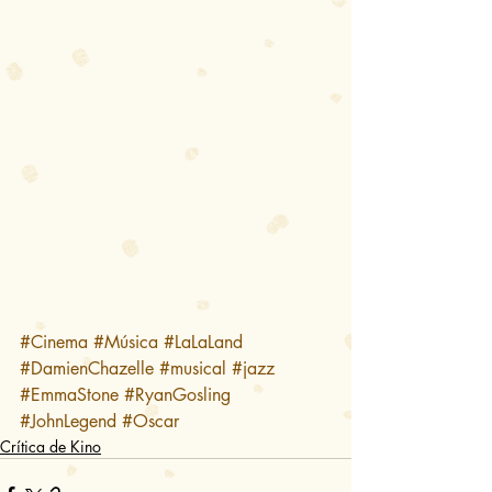
#Cinema
#Música
#LaLaLand
#DamienChazelle
#musical
#jazz
#EmmaStone
#RyanGosling
#JohnLegend
#Oscar
Crítica de Kino