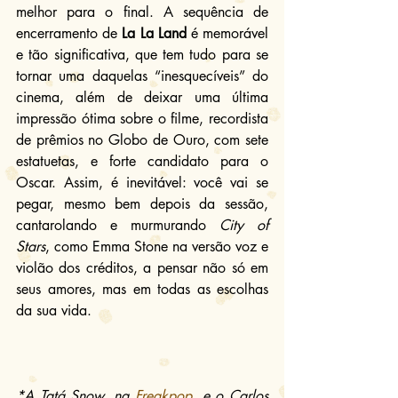
melhor para o final. A sequência de 
encerramento de
 La La Land
 é memorável 
e tão significativa, que tem tudo para se 
tornar uma daquelas “inesquecíveis” do 
cinema, além de deixar uma última 
impressão ótima sobre o filme, recordista 
de prêmios no Globo de Ouro, com sete 
estatuetas, e forte candidato para o 
Oscar. Assim, é inevitável: você vai se 
pegar, mesmo bem depois da sessão, 
cantarolando e murmurando 
City of 
Stars
, como Emma Stone na versão voz e 
violão dos créditos, a pensar não só em 
seus amores, mas em todas as escolhas 
da sua vida.
*A Tatá Snow, na 
Freakpop
, e o Carlos 