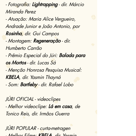
- Fotografia: 
Lightrapping
 - dir. Márcio 
Miranda Perez
- Atuação: Maria Alice Vergueiro, 
Andrade Junior e João Antonio, por 
Rosinha
, dir. Gui Campos
- Montagem: 
Regeneração
 - dir. 
Humberto Carrão
- Prêmio Especial do Júri: 
Balada para 
os Mortos
 - dir. Lucas Sá
- Menção Honrosa Pesquisa Musical: 
KBELA
, dir. Yasmin Thayná
- Som: 
Bartleby
 - dir. Rafael Lobo
JÚRI OFICIAL - videoclipes
- Melhor videoclipe: 
Lá em casa
, de 
Tonico Reis, dir. Irmãos Guerra
JÚRI POPULAR - curta-metragen
- Melhor Filme: 
KBELA
, dir. Yasmin 