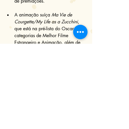
de premiações.
A animação suíça 
Ma Vie de 
Courgette/My Life as a Zucchini
, 
que está na pré-lista do Oscar, nas 
categorias de Melhor Filme 
Estrangeiro e Animação, além de 
ser indicado no Globo de Ouro 
como Melhor Animação, ganhou 
título nacional e data de estreia no 
Brasil. O filme de Claude Barras 
será lançado em 16 de fevereiro, 
pela Califórnia Filmes, com o nome 
Minha Vida de Abobrinha
 (2016).