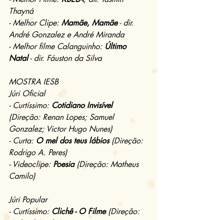
Thayná
- Melhor Clipe: 
Mamãe, Mamãe
 - dir. 
André Gonzalez e André Miranda
- Melhor filme Calanguinho: 
Último 
Natal
 - dir. Fáuston da Silva
MOSTRA IESB
Júri Oficial
- Curtíssimo: 
Cotidiano Invisível
(Direção: Renan Lopes; Samuel 
Gonzalez; Victor Hugo Nunes)
- Curta: 
O mel dos teus lábios
 (Direção: 
Rodrigo A. Peres)
- Videoclipe: 
Poesia
 (Direção: Matheus 
Camilo)
Júri Popular
- Curtíssimo: 
Clichê - O Filme
 (Direção: 