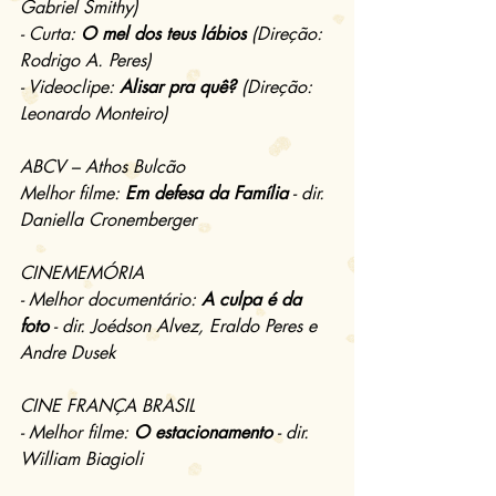
Gabriel Smithy)
- Curta: 
O mel dos teus lábios
 (Direção: 
Rodrigo A. Peres)
- Videoclipe: 
Alisar pra quê?
 (Direção: 
Leonardo Monteiro)
ABCV – Athos Bulcão
Melhor filme: 
Em defesa da Família
 - dir. 
Daniella Cronemberger
CINEMEMÓRIA
- Melhor documentário: 
A culpa é da 
foto
 - dir. Joédson Alvez, Eraldo Peres e 
Andre Dusek
CINE FRANÇA BRASIL
- Melhor filme: 
O estacionamento
 - dir. 
William Biagioli