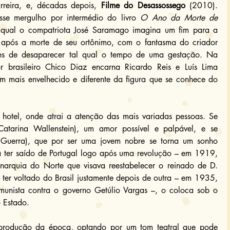
rreira, e, décadas depois, 
Filme do Desassossego
 (2010). 
esse mergulho por intermédio do livro 
O Ano da Morte de 
qual o compatriota José Saramago imagina um fim para a 
 após a morte de seu ortônimo, com o fantasma do criador 
ntes de desaparecer tal qual o tempo de uma gestação. Na 
r brasileiro Chico Diaz encarna Ricardo Reis e Luís Lima 
m mais envelhecido e diferente da figura que se conhece do 
otel, onde atrai a atenção das mais variadas pessoas. Se 
atarina Wallenstein), um amor possível e palpável, e se 
Guerra), que por ser uma jovem nobre se torna um sonho 
a ter saído de Portugal logo após uma revolução – em 1919, 
narquia do Norte que visava reestabelecer o reinado de D. 
 ter voltado do Brasil justamente depois de outra – em 1935, 
munista contra o governo Getúlio Vargas –, o coloca sob o 
o Estado.
produção da época, optando por um tom teatral que pode 