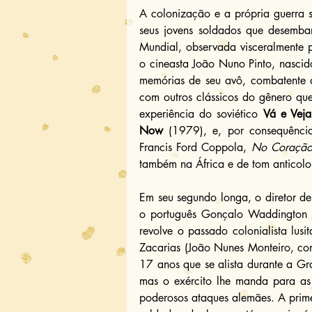
A colonização e a própria guerra s
seus jovens soldados que desemb
Mundial, observada visceralmente p
o cineasta João Nuno Pinto, nasci
memórias de seu avô, combatente do
com outros clássicos do gênero qu
experiência do soviético 
Vá e Veja
Now
 (1979), e, por consequência
Francis Ford Coppola, 
No Coração 
também na África e de tom anticolon
Em seu segundo longa, o diretor de
o português Gonçalo Waddington no
revolve o passado colonialista lus
Zacarias (João Nunes Monteiro, co
17 anos que se alista durante a Gra
mas o exército lhe manda para as
poderosos ataques alemães. A prime