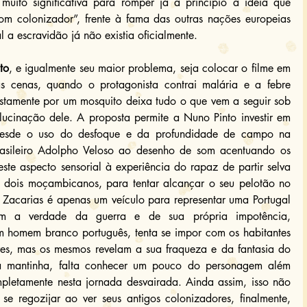
uito significativa para romper já a princípio a ideia que 
m colonizador”, frente à fama das outras nações europeias 
 a escravidão já não existia oficialmente.
to
, e igualmente seu maior problema, seja colocar o filme em 
as cenas, quando o protagonista contrai malária e a febre 
stamente por um mosquito deixa tudo o que vem a seguir sob 
ucinação dele. A proposta permite a Nuno Pinto investir em 
 desde o uso do desfoque e da profundidade de campo na 
brasileiro Adolpho Veloso ao desenho de som acentuando os 
ste aspecto sensorial à experiência do rapaz de partir selva 
dois moçambicanos, para tentar alcançar o seu pelotão no 
 Zacarias é apenas um veículo para representar uma Portugal 
om a verdade da guerra e de sua própria impotência, 
 homem branco português, tenta se impor com os habitantes 
iores, mas os mesmos revelam a sua fraqueza e da fantasia do 
a mantinha, falta conhecer um pouco do personagem além 
pletamente nesta jornada desvairada. Ainda assim, isso não 
se regozijar ao ver seus antigos colonizadores, finalmente, 