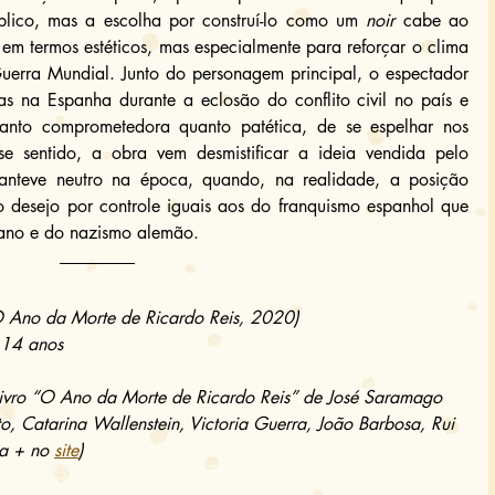
blico, mas a escolha por construí-lo como um 
noir
 cabe ao 
em termos estéticos, mas especialmente para reforçar o clima 
uerra Mundial. Junto do personagem principal, o espectador 
as na Espanha durante a eclosão do conflito civil no país e 
tanto comprometedora quanto patética, de se espelhar nos 
esse sentido, a obra vem desmistificar a ideia vendida pelo 
anteve neutro na época, quando, na realidade, a posição 
o desejo por controle iguais aos do franquismo espanhol que 
iano e do nazismo alemão.
O Ano da Morte de Ricardo Reis, 2020)
 14 anos
livro “O Ano da Morte de Ricardo Reis” de José Saramago
to, Catarina Wallenstein, Victoria Guerra, João Barbosa, Rui 
a + no 
site
)