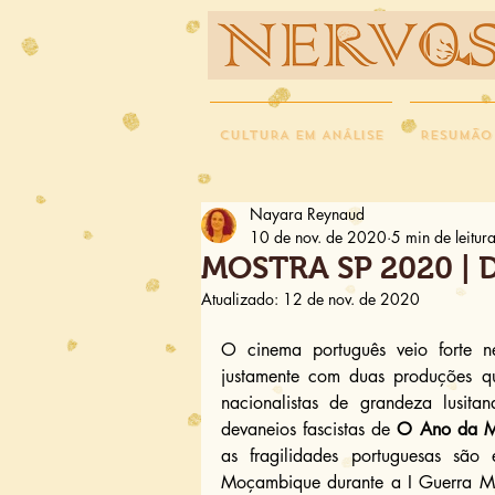
NERVOS
CULTURA EM ANÁLISE
RESUMÃO
Nayara Reynaud
10 de nov. de 2020
5 min de leitur
MOSTRA SP 2020 | D
Atualizado:
12 de nov. de 2020
O cinema português veio forte n
justamente com duas produções que
nacionalistas de grandeza lusitan
devaneios fascistas de 
O Ano da Mo
as fragilidades portuguesas são
Moçambique durante a I Guerra Mun