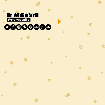
siga o NERVOS:
@nervossite