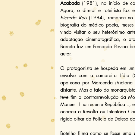
Acabada
 (1981), no início de ca
Agora, o diretor e roteirista faz 
Ricardo Reis
 (1984), romance no 
biografia do médico poeta, meses
vindo visitar o seu heterônimo a
adaptação cinematográfica, o ato
Barreto faz um Fernando Pessoa be
autor. 
O protagonista se hospeda em um h
envolve com a camareira Lídia (C
apaixona por Marcenda (Victoria 
distante. Mas o fato do monarquist
teve fim a contrarrevolução da Mo
Manuel II na recente República –, e
ocorreu a Revolta ou Intentona Co
rígido olhar da Polícia de Defesa d
Botelho filma como se fosse uma 