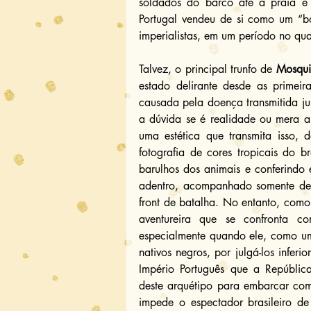
soldados do barco até a praia é m
Portugal vendeu de si como um “bo
imperialistas, em um período no qual
Talvez, o principal trunfo de 
Mosqui
estado delirante desde as primeir
causada pela doença transmitida ju
a dúvida se é realidade ou mera al
uma estética que transmita isso,
fotografia de cores tropicais do 
barulhos dos animais e conferindo e
adentro, acompanhado somente de 
front de batalha. No entanto, como
aventureira que se confronta c
especialmente quando ele, como um
nativos negros, por julgá-los infer
Império Português que a Repúblic
deste arquétipo para embarcar com
impede o espectador brasileiro de 