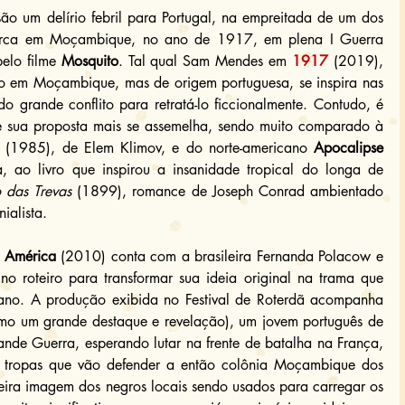
ão um delírio febril para Portugal, na empreitada de um dos 
arca em Moçambique, no ano de 1917, em plena I Guerra 
elo filme 
Mosquito
. Tal qual Sam Mendes em 
1917
 (2019), 
do em Moçambique, mas de origem portuguesa, se inspira nas 
 grande conflito para retratá-lo ficcionalmente. Contudo, é 
e sua proposta mais se assemelha, sendo muito comparado à 
 (1985), de Elem Klimov, e do norte-americano 
Apocalipse 
, ao livro que inspirou a insanidade tropical do longa de 
das Trevas
 (1899), romance de Joseph Conrad ambientado 
ialista.
 
América
 (2010) conta com a brasileira Fernanda Polacow e 
 roteiro para transformar sua ideia original na trama que 
itano. A produção exibida no Festival de Roterdã acompanha 
mo um grande destaque e revelação), um jovem português de 
nde Guerra, esperando lutar na frente de batalha na França, 
 tropas que vão defender a então colônia Moçambique dos 
ira imagem dos negros locais sendo usados para carregar os 