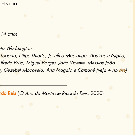
História.
 14 anos
alo Waddington
agarto, Filipe Duarte, Josefina Massango, Aquirasse Nipita, 
lfredo Brito, Miguel Borges, João Vicente, Messias João, 
ra, Gezebel Mocovela, Ana Magaio e Camané (veja + no 
site
)
rdo Reis
(
O Ano da Morte de Ricardo Reis
, 2020) 