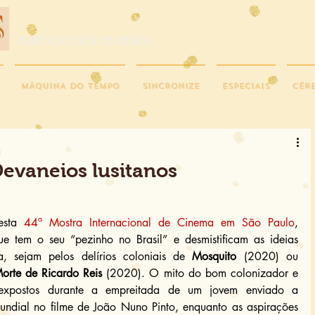
A ARTE SOB TODOS OS SENTIDOS
MÁQUINA DO TEMPO
SINCRONIZE
ESPECIAIS
CÉR
a
evaneios lusitanos
esta 
44ª Mostra Internacional de Cinema em São Paulo
, 
 tem o seu “pezinho no Brasil” e desmistificam as ideias 
a, sejam pelos delírios coloniais de 
Mosquito
 (2020) ou 
rte de Ricardo Reis
 (2020). O mito do bom colonizador e 
 expostos durante a empreitada de um jovem enviado a 
dial no filme de João Nuno Pinto, enquanto as aspirações 