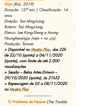
Days
 (Rizi, 2019)
Duração: 127 min | Classificação: 14 
anos
Direção: Tsai Ming-Liang
Roteiro: Tsai Ming-Liang
Elenco: Lee Kang-Sheng e Anong 
Houngheuangsy (veja + no 
site
)
Produção: Taiwan
> Disponível no 
Mostra Play
, das 22h 
de 22/10 (quinta) a 04/11/2020 
(quarta), com limite de até 2.000 
visualizações
> Sessão – Belas Artes Drive-in – 
29/10/2020 (quinta), às 21h32
+ Repescagem de 05 a 08/11/2020 
na 
Mostra Play
O Problema de Nascer
(
The Trouble 