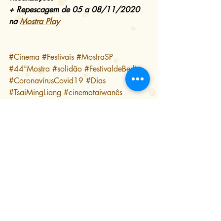
+ Repescagem de 05 a 08/11/2020 
na 
Mostra Play
#Cinema
#Festivais
#MostraSP
#44ªMostra
#solidão
#FestivaldeBerlim
#CoronavírusCovid19
#Dias
#TsaiMingLiang
#cinemataiwanês
#slowcinema
#drama
#romance
#LGBT
#LeeKangSheng
#AnongHoungheuangsy
#OProblemadeNascer
#SandraWollner
#cinemaaustríaco
#RoderickWarich
#ficçãocientífica
#androides
#memória
#pedofilia
#filosofia
#existencialismo
#homevideo
Crítica de Kino
Festivais