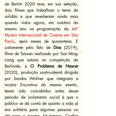
de Berlim 2020 teve, em sua seleção, 
dois filmes que trabalham o tema da 
solidão e que reverberam ainda mais 
quando vistos agora, em outubro do 
mesmo ano na programação da 
44ª 
Mostra Internacional de Cinema em São 
Paulo
, após meses de quarentena. E 
justamente pelo fato de 
Dias
 (2019), 
filme de Taiwan realizado por Tsai Ming-
Liang que estava na competição da 
Berlinale, e 
O Problema de Nascer
(2020), produção austro-alemã dirigida 
por Sandra Wollner que integrava a 
mostra Encontros do mesmo evento, 
terem sido concebidos antes desse 
período de isolamento social é que o 
público se dá conta de quanto a vida já 
era solitária para algumas pessoas ou 
até para si mesmo, há tempos. Confira 