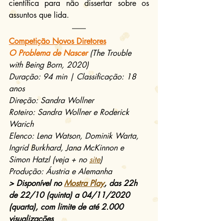
científica para não dissertar sobre os 
assuntos que lida.
Competição Novos Diretores
O Problema de Nascer
 (The Trouble 
with Being Born, 2020)
Duração: 94 min | Classificação: 18 
anos
Direção: Sandra Wollner
Roteiro: Sandra Wollner e Roderick 
Warich
Elenco: Lena Watson, Dominik Warta, 
Ingrid Burkhard, Jana McKinnon e 
Simon Hatzl (veja + no 
site
)
Produção: Áustria e Alemanha
> Disponível no 
Mostra Play
, das 22h 
de 22/10 (quinta) a 04/11/2020 
(quarta), com limite de até 2.000 
visualizações