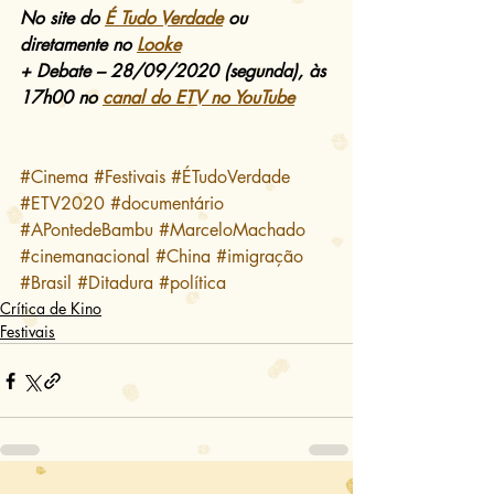
No site do 
É Tudo Verdade
 ou 
diretamente no 
Looke
+ Debate – 28/09/2020 (segunda), às 
17h00 no 
canal do ETV no YouTube
#Cinema
#Festivais
#ÉTudoVerdade
#ETV2020
#documentário
#APontedeBambu
#MarceloMachado
#cinemanacional
#China
#imigração
#Brasil
#Ditadura
#política
Crítica de Kino
Festivais