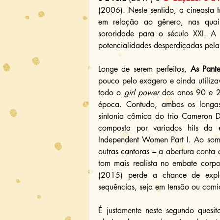
(2006). Neste sentido, a cineasta tr
em relação ao gênero, nas quais 
sororidade para o século XXI. A 
potencialidades desperdiçadas pel
Longe de serem perfeitos, 
As Pante
pouco pelo exagero e ainda utiliza
todo o 
girl power
 dos anos 90 e 2
época. Contudo, ambas os longas
sintonia cômica do trio Cameron D
composta por variados hits da é
Independent Women Part I. Ao som
outras cantoras – a abertura conta
tom mais realista no embate corp
(2015) perde a chance de explor
sequências, seja em tensão ou comi
É justamente neste segundo quesit