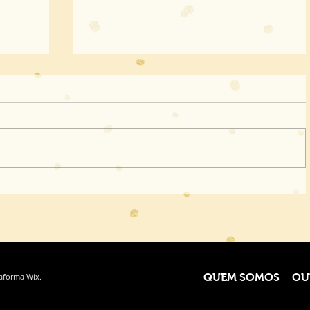
as
OLHAR 2025 | Do cinema sobre o
Antropoceno para as
econarrativas
taforma
Wix.
QUEM SOMOS
OU