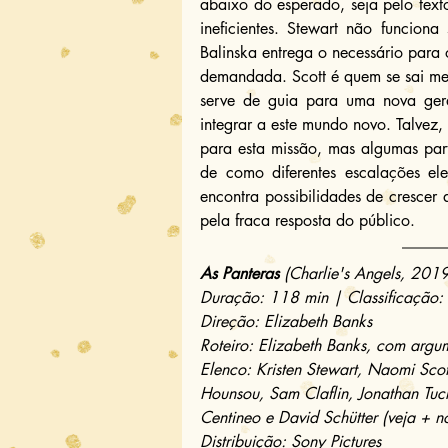
abaixo do esperado, seja pelo tex
ineficientes. Stewart não funcion
Balinska entrega o necessário para 
demandada. Scott é quem se sai mel
serve de guia para uma nova ge
integrar a este mundo novo. Talvez,
para esta missão, mas algumas part
de como diferentes escalações el
encontra possibilidades de crescer 
pela fraca resposta do público.
As Panteras 
(Charlie's Angels, 2019
Duração: 118 min | Classificação:
Direção: Elizabeth Banks
Roteiro: Elizabeth Banks, com argu
Elenco: Kristen Stewart, Naomi Scott
Hounsou, Sam Claflin, Jonathan Tuc
Centineo e David Schütter (veja + n
Distribuição: Sony Pictures