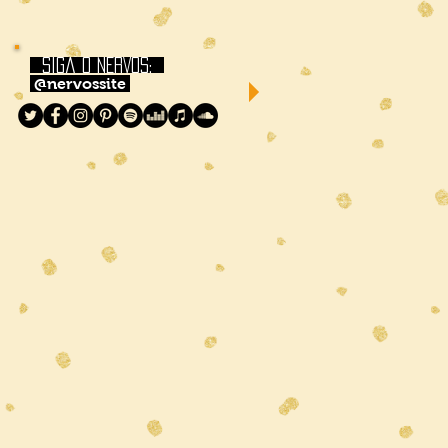
siga o NERVOS:
@nervossite