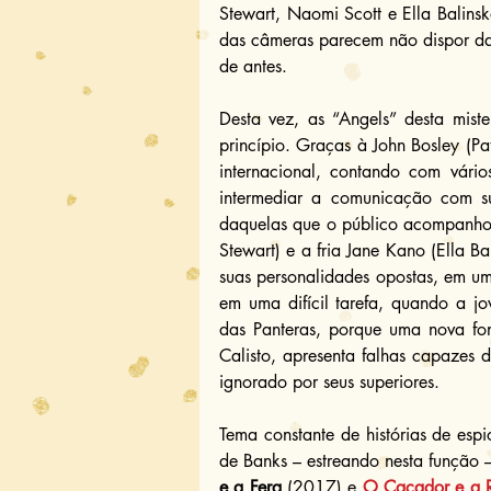
Stewart, Naomi Scott e Ella Balinsk
das câmeras parecem não dispor da
de antes.
Desta vez, as “Angels” desta mist
princípio. Graças à John Bosley (Pa
internacional, contando com vário
intermediar a comunicação com su
daquelas que o público acompanhou 
Stewart) e a fria Jane Kano (Ella B
suas personalidades opostas, em uma
em uma difícil tarefa, quando a jo
das Panteras, porque uma nova fon
Calisto, apresenta falhas capazes
ignorado por seus superiores.
Tema constante de histórias de esp
de Banks – estreando nesta função –
e a Fera 
(2017) e 
O Caçador e a 