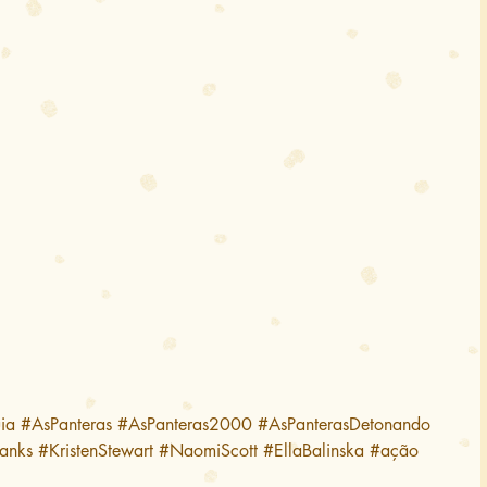
ia
#AsPanteras
#AsPanteras2000
#AsPanterasDetonando
anks
#KristenStewart
#NaomiScott
#EllaBalinska
#ação