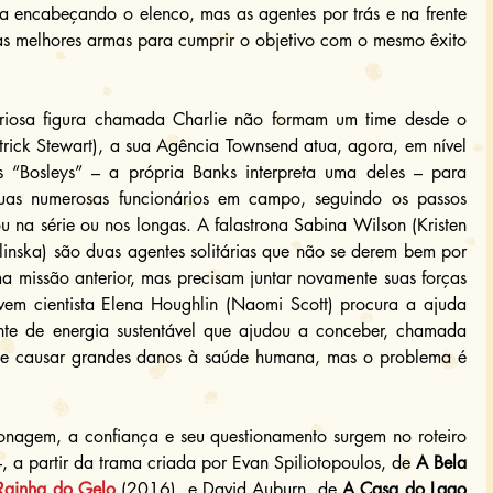
a encabeçando o elenco, mas as agentes por trás e na frente 
s melhores armas para cumprir o objetivo com o mesmo êxito 
eriosa figura chamada Charlie não formam um time desde o 
trick Stewart), a sua Agência Townsend atua, agora, em nível 
s “Bosleys” – a própria Banks interpreta uma deles – para 
as numerosas funcionários em campo, seguindo os passos 
na série ou nos longas. A falastrona Sabina Wilson (Kristen 
alinska) são duas agentes solitárias que não se derem bem por 
 missão anterior, mas precisam juntar novamente suas forças 
vem cientista Elena Houghlin (Naomi Scott) procura a ajuda 
te de energia sustentável que ajudou a conceber, chamada 
 de causar grandes danos à saúde humana, mas o problema é 
ionagem, a confiança e seu questionamento surgem no roteiro 
, a partir da trama criada por Evan Spiliotopoulos, de 
A Bela 
Rainha do Gelo
 (2016), e David Auburn, de
 A Casa do Lago