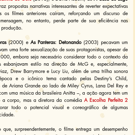
az propostas narrativas interessantes de reverter expectativas 
os filmes anteriores caíram, reforçando um discurso de 
mensagem, no entanto, perde parte de sua eficiência nas 
a produção.
ras
 (2000) e 
As Panteras: Detonando
 (2003) pecavam um 
vam uma forte sexualização de suas protagonistas, apesar de 
000, embora seja necessário considerar todo o contexto da 
 esbanjavam estilo na direção de McG e, especialmente, 
iaz, Drew Barrymore e Lucy Liu, além de uma trilha sonora 
poca e o icônico tema cantado pelas Destiny’s Child, 
 de Ariana Grande ao lado de Miley Cyrus, Lana Del Rey e 
 com uma música da brasileira Anitta –, a ação agora tem um 
o a corpo, mas a diretora da comédia 
A Escolha Perfeita 2
ar todo o potencial visual e coreográfico de algumas 
cidade.
o que, surpreendentemente, o filme entrega um desempenho 