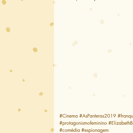
#Cinema
#AsPanteras2019
#franqu
#protagonismofeminino
#ElizabethB
#comédia
#espionagem