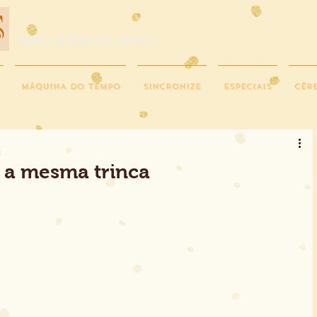
A ARTE SOB TODOS OS SENTIDOS
MÁQUINA DO TEMPO
SINCRONIZE
ESPECIAIS
CÉR
a
 a mesma trinca