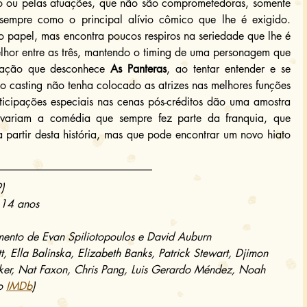
to ou pelas atuações, que não são comprometedoras, somente 
a sempre como o principal alívio cômico que lhe é exigido. 
o papel, mas encontra poucos respiros na seriedade que lhe é 
hor entre as três, mantendo o timing de uma personagem que 
ração que desconhece 
As Panteras
, ao tentar entender e se 
 o casting não tenha colocado as atrizes nas melhores funções 
icipações especiais nas cenas pós-créditos dão uma amostra 
evariam a comédia que sempre fez parte da franquia, que 
a partir desta história, mas que pode encontrar um novo hiato 
)
 14 anos
mento de Evan Spiliotopoulos e David Auburn
, Ella Balinska, Elizabeth Banks, Patrick Stewart, Djimon 
ker, Nat Faxon, Chris Pang, Luis Gerardo Méndez, Noah 
o 
IMDb
)