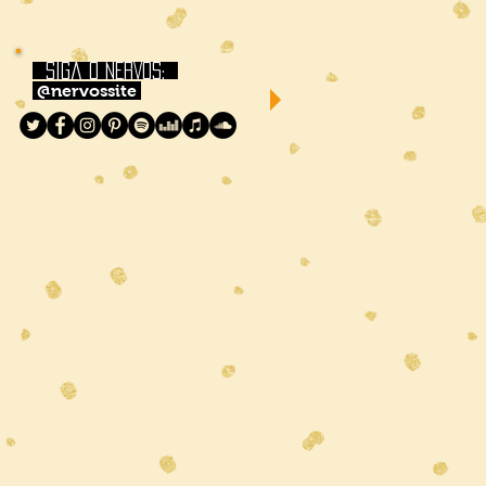
siga o NERVOS:
@nervossite