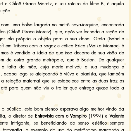
t e Chloë Grace Moretz, e seu roteiro de filme B, é aquilo 
dução.
com uma bolsa largada no metrô nova-iorquino, encontrada 
en (Chloë Grace Moretz), que, após ver fechada a seção de 
ar ela própria o objeto para a sua dona, Greta (Isabelle 
oft em Tribeca com a sagaz e cética Erica (Maika Monroe) é 
, mas é vendida a ideia de que isso decorre de sua visão de 
vem de outra grande metrópole, que é Boston. De qualquer 
 a falta da mãe, cuja morte motivou a sua mudança e 
), acaba logo se afeiçoando à viúva e pianista, que também 
 a relação maternal que se estabelece entre as duas traz as 
s até para quem não viu o trailer que entrega quase toda a 
o o público, este bom elenco esperava algo melhor vindo da 
ita, o diretor de 
Entrevista com o Vampiro
 (1994) e 
Valente
nte intrigante, se beneficiando do senso estético sempre 
fotografia, a exemplo do uso do metrônomo marcando a 