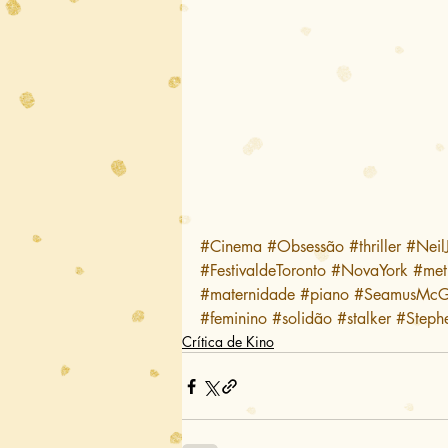
#Cinema
#Obsessão
#thriller
#Neil
#FestivaldeToronto
#NovaYork
#met
#maternidade
#piano
#SeamusMcG
#feminino
#solidão
#stalker
#Steph
Crítica de Kino