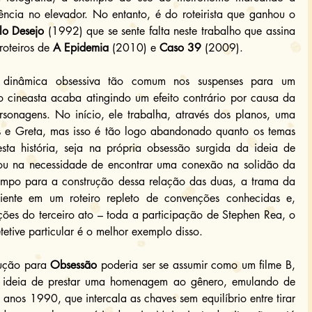
ncia no elevador. No entanto, é do roteirista que ganhou o 
lo Desejo
 (1992) que se sente falta neste trabalho que assina 
oteiros de 
A Epidemia 
(2010) e 
Caso 39
 (2009).
 dinâmica obsessiva tão comum nos suspenses para um 
o cineasta acaba atingindo um efeito contrário por causa da 
rsonagens. No início, ele trabalha, através dos planos, uma 
es e Greta, mas isso é tão logo abandonado quanto os temas 
ta história, seja na própria obsessão surgida da ideia de 
a ou na necessidade de encontrar uma conexão na solidão da 
vida na cidade grande. Sem dar tempo para a construção dessa relação das duas, a trama da 
ciente em um roteiro repleto de convenções conhecidas e, 
uções do terceiro ato – toda a participação de Stephen Rea, o 
tetive particular é o melhor exemplo disso.
lução para 
Obsessão
 poderia ser se assumir como um filme B, 
 ideia de prestar uma homenagem ao gênero, emulando de 
s anos 1990, que intercala as chaves sem equilíbrio entre tirar 