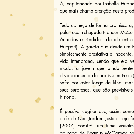
A, capitaneada por Isabelle Hupper
que mais chama atenção nesta pro
Tudo começa de forma promissora, 
pela recém-chegada Frances McCull
Achados e Perdidos, decide entreg
Huppert). A garota que divide um l
simplesmente prestativa e inocente
vida interiorana, sendo que ela 
modo, a jovem que ainda sente
distanciamento do pai (Colm Feore
sofre por estar longe da filha, mas
suas surpresas, que são previsívei
história.
É possível cogitar que, assim com
grife de Neil Jordan. Justiça seja fe
(2007) constrói um filme visualme
apurado de Seamus McGarvey na 