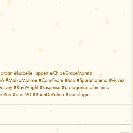
Jordan
#IsabelleHuppert
#ChloëGraceMoretz
rô
#MaikaMonroe
#ColmFeore
#luto
#figuramaterna
#viuvez
arvey
#RayWright
#suspense
#protagonismofeminino
enRea
#anos90
#BrianDePalma
#psicologia