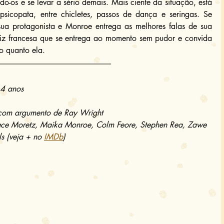
o-os e se levar a sério demais. Mais ciente da situação, está 
icopata, entre chicletes, passos de dança e seringas. Se 
sua protagonista e Monroe entrega as melhores falas de sua 
riz francesa que se entrega ao momento sem pudor e convida 
to quanto ela.
14 anos
, com argumento de Ray Wright
race Moretz, Maika Monroe, Colm Feore, Stephen Rea, Zawe 
ls (veja + no 
IMDb
)