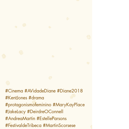
#Cinema
#AVidadeDiane
#Diane2018
#KentJones
#drama
#protagonismofeminino
#MaryKayPlace
#JakeLacy
#DeirdreOConnell
#AndreaMartin
#EstelleParsons
#FestivaldeTribeca
#MartinScorsese