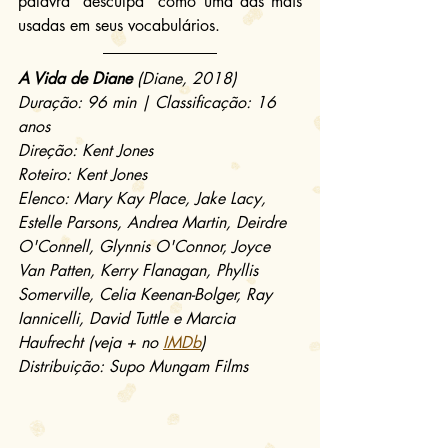
palavra “desculpa” como uma das mais 
usadas em seus vocabulários.
A Vida de Diane
 (Diane, 2018)
Duração: 96 min | Classificação: 16 
anos
Direção: Kent Jones
Roteiro: Kent Jones
Elenco: Mary Kay Place, Jake Lacy, 
Estelle Parsons, Andrea Martin, Deirdre 
O'Connell, Glynnis O'Connor, Joyce 
Van Patten, Kerry Flanagan, Phyllis 
Somerville, Celia Keenan-Bolger, Ray 
Iannicelli, David Tuttle e Marcia 
Haufrecht (veja + no 
IMDb
)
Distribuição: Supo Mungam Films