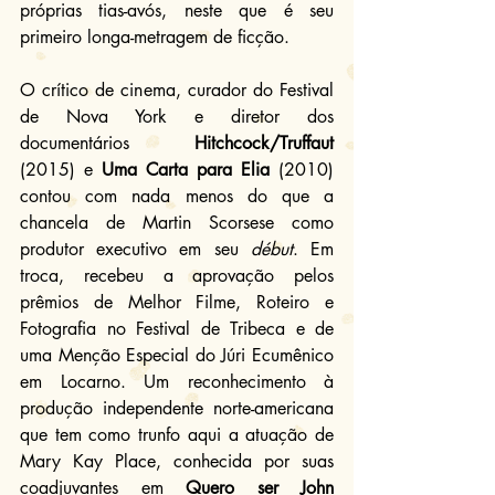
próprias tias-avós, neste que é seu 
primeiro longa-metragem de ficção.
O crítico de cinema, curador do Festival 
de Nova York e diretor dos 
documentários 
Hitchcock/Truffaut 
(2015) e 
Uma Carta para Elia
 (2010) 
contou com nada menos do que a 
chancela de Martin Scorsese como 
produtor executivo em seu 
début
. Em 
troca, recebeu a aprovação pelos 
prêmios de Melhor Filme, Roteiro e 
Fotografia no Festival de Tribeca e de 
uma Menção Especial do Júri Ecumênico 
em Locarno. Um reconhecimento à 
produção independente norte-americana 
que tem como trunfo aqui a atuação de 
Mary Kay Place, conhecida por suas 
coadjuvantes em 
Quero ser John 