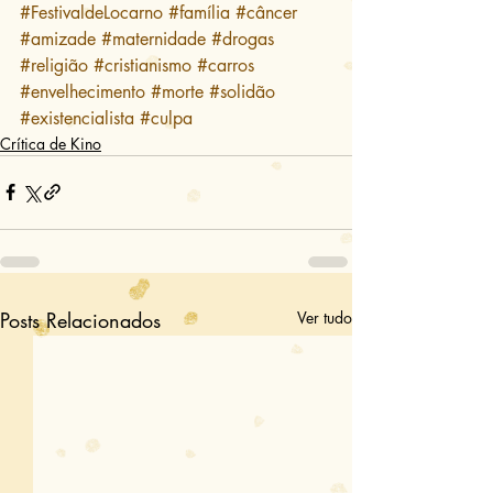
#FestivaldeLocarno
#família
#câncer
#amizade
#maternidade
#drogas
#religião
#cristianismo
#carros
#envelhecimento
#morte
#solidão
#existencialista
#culpa
Crítica de Kino
Posts Relacionados
Ver tudo