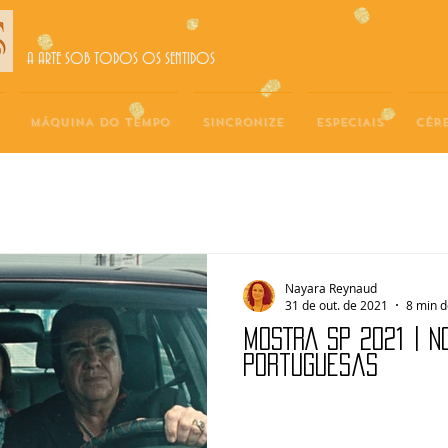
A ARTE SOB TODOS OS SENTIDOS
MÁQUINA DO TEMPO
SINCRONIZE
ESPECIAIS
CÉR
Nayara Reynaud
31 de out. de 2021
8 min d
MOSTRA SP 2021 | 
portuguesas