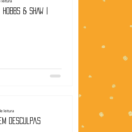
 leitura
: HOBBS & SHAW |
e leitura
Sem desculpas