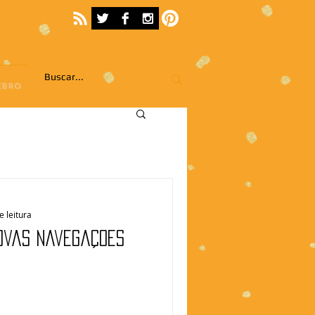
EBRO
e leitura
Novas navegações