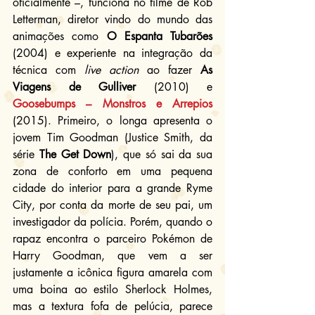
oficialmente –, funciona no filme de Rob 
Letterman, diretor vindo do mundo das 
animações como 
O Espanta Tubarões
(2004) e experiente na integração da 
técnica com 
live action
 ao fazer 
As 
Viagens de Gulliver
 (2010) e 
Goosebumps – Monstros e Arrepios
(2015). Primeiro, o longa apresenta o 
jovem Tim Goodman (Justice Smith, da 
série 
The Get Down
), que só sai da sua 
zona de conforto em uma pequena 
cidade do interior para a grande Ryme 
City, por conta da morte de seu pai, um 
investigador da polícia. Porém, quando o 
rapaz encontra o parceiro Pokémon de 
Harry Goodman, que vem a ser 
justamente a icônica figura amarela com 
uma boina ao estilo Sherlock Holmes, 
mas a textura fofa de pelúcia, parece 