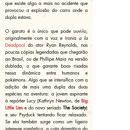
que existe algo a mais no acidente que 
provocou a explosão do carro onde a 
dupla estava.
O garoto é o único que pode ouvi-lo, 
originalmente com a voz e ironia 
a la
Deadpool
 do ator Ryan Reynolds, nas 
poucas cópias legendadas que chegarão 
ao Brasil, ou de Phillipe Maia na versão 
dublada, o que garante boas risadas 
nessa dinâmica entre humanos e 
pokémons. Algo que se intensifica com a 
adição de mais uma dupla das duas 
espécies na aventura: a jovem aspirante 
à repórter Lucy (Kathryn Newton, de 
Big 
Little Lies
 e do novo seriado 
The Society
) 
e seu Psyduck tentando ficar relaxado. 
Se ela também surge como um ligeiro 
interesse romântico, a cota dramática do 