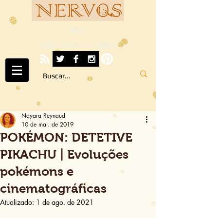
NERVOS
A ARTE SOB TODOS OS SENTIDOS
Nayara Reynaud
10 de mai. de 2019
POKÉMON: DETETIVE
PIKACHU | Evoluções
pokémons e
cinematográficas
Atualizado:
1 de ago. de 2021