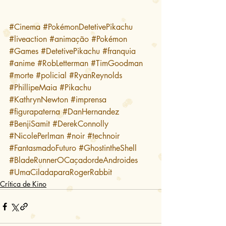
#Cinema
#PokémonDetetivePikachu
#liveaction
#animação
#Pokémon
#Games
#DetetivePikachu
#franquia
#anime
#RobLetterman
#TimGoodman
#morte
#policial
#RyanReynolds
#PhillipeMaia
#Pikachu
#KathrynNewton
#imprensa
#figurapaterna
#DanHernandez
#BenjiSamit
#DerekConnolly
#NicolePerlman
#noir
#technoir
#FantasmadoFuturo
#GhostintheShell
#BladeRunnerOCaçadordeAndroides
#UmaCiladaparaRogerRabbit
Crítica de Kino