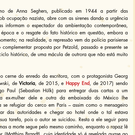
mo de Anna Seghers, publicado em 1944 a partir das 
sob ocupação nazista, abre com as sirenes dando a urgência 
ras informam o espectador da ambientação contemporânea, 
época e o resgate do fato histórico em questão, embora a 
mento; na realidade, a repressão vem da polícia parisiense 
o complementar proposta por Petzold, passado e presente se 
clo histórico, de uma mácula de outrora que não está muito 
o cerne do enredo da escritora, com o protagonista Georg 
wski, de 
Victoria
, de 2015, e 
Happy End
, de 2017) sendo 
o Paul (Sebastian Hülk) para entregar duas cartas a um 
a ex-mulher dele e outra da embaixada do México lhe 
ra se refugiar do cerco em Paris – assim como o mensageiro 
r das autoridades e chegar ao hotel onde o tal estava 
a tarefa, pois o autor se suicidou. Resta a ele seguir para 
 mas a morte segue pelo mesmo caminho, enquanto o rapaz lê 
r (Matthias Brandt), cuja identidade só é revelada quase ao 