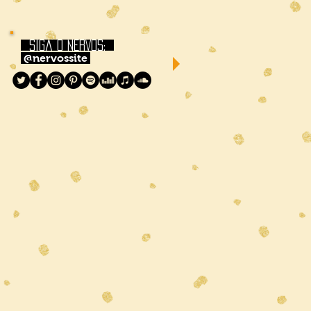
siga o NERVOS:
@nervossite