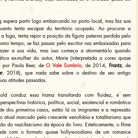
 espera partir logo embarcando no porto local, mas faz sua 
anto tenta escapar do território ocupado. Ao procurar a 
 fuga, tenta repor a posição da figura paterna perdida pelo 
esmo tempo, se faz passar pelo escritor nas embaixadas para 
azer a sua vida, mas isso começa a atormentá-lo quando 
ica ex-mulher do autor, Marie (interpretada a cores quase 
 por Paula Beer, de 
O Vale Sombrio
, de 2014, 
Frantz
, de 
r
, 2018), que nada sabe sobre o destino de seu antigo 
uas atitudes passadas.
zold conduz essa trama transitando com fluidez, e sem 
rspectivas histórica, política, social, existencial e romântica 
e dos primeiros casos, estão lá os imigrantes e a repressão 
o atual marcado pela crescente xenofobia e totalitarismo que 
 do nazi-fascismo da época do livro. Esteticamente, o filme 
ade com o formato quase hollywoodiano de um romance 