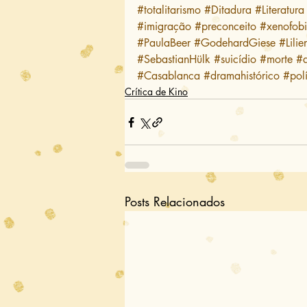
#totalitarismo
#Ditadura
#Literatura
#imigração
#preconceito
#xenofob
#PaulaBeer
#GodehardGiese
#Lili
#SebastianHülk
#suicídio
#morte
#a
#Casablanca
#dramahistórico
#polí
Crítica de Kino
Posts Relacionados