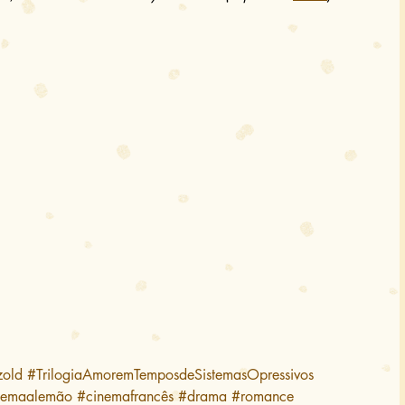
zold
#TrilogiaAmoremTemposdeSistemasOpressivos
nemaalemão
#cinemafrancês
#drama
#romance