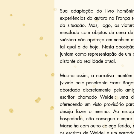
Sua adaptação do livro homôni
experiências da autora na França 
da situação. Mas, logo, as viatu
mesclada com objetos de cena de 
suástica não apareça em nenhum mo
tal qual a de hoje. Nesta oposiçã
juntam como representação de um ci
distante da realidade atual.
Mesmo assim, a narrativa mantém 
(vivido pelo penetrante Franz Rogo
abordado discretamente pelo amig
escritor chamado Weidel: uma d
oferecendo um visto provisório pa
deseja fazer o mesmo. Ao escapa
hospedado, não consegue cumprir su
Marselha com outro colega ferido,
os escritos de Weidel e um narrado