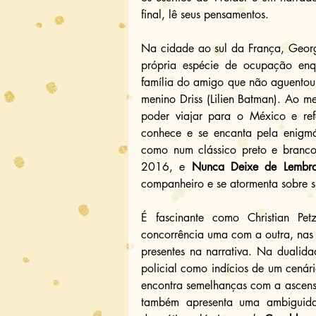
final, lê seus pensamentos.
Na cidade ao sul da França, Georg
própria espécie de ocupação enqu
família do amigo que não aguentou a
menino Driss (Lilien Batman). Ao m
poder viajar para o México e ref
conhece e se encanta pela enigmát
como num clássico preto e branco
2016, e 
Nunca Deixe de Lembra
companheiro e se atormenta sobre s
É fascinante como Christian Pet
concorrência uma com a outra, nas pe
presentes na narrativa. Na dualidad
policial como indícios de um cenári
encontra semelhanças com a ascensão
também apresenta uma ambiguid