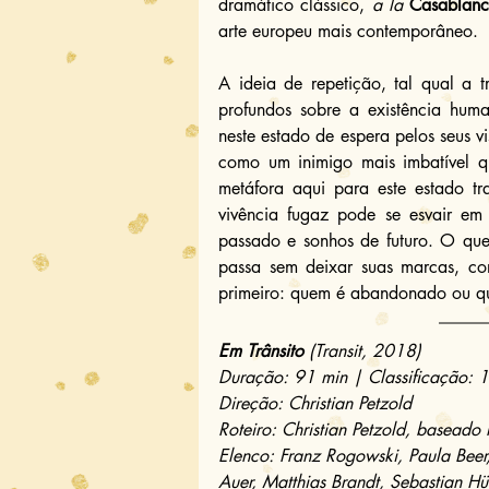
dramático clássico, 
a la
Casablan
arte europeu mais contemporâneo.
A ideia de repetição, tal qual a 
profundos sobre a existência hum
neste estado de espera pelos seus vi
como um inimigo mais imbatível qu
metáfora aqui para este estado tr
vivência fugaz pode se esvair em
passado e sonhos de futuro. O qu
passa sem deixar suas marcas, co
primeiro: quem é abandonado ou 
Em Trânsito
 (Transit, 2018)
Duração: 91 min | Classificação: 
Direção: Christian Petzold
Roteiro: Christian Petzold, baseado
Elenco: Franz Rogowski, Paula Bee
Auer, Matthias Brandt, Sebastian Hü