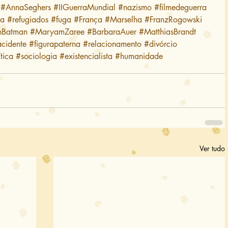
#AnnaSeghers
#IIGuerraMundial
#nazismo
#filmedeguerra
ia
#refugiados
#fuga
#França
#Marselha
#FranzRogowski
enBatman
#MaryamZaree
#BarbaraAuer
#MatthiasBrandt
cidente
#figurapaterna
#relacionamento
#divórcio
tica
#sociologia
#existencialista
#humanidade
Ver tudo