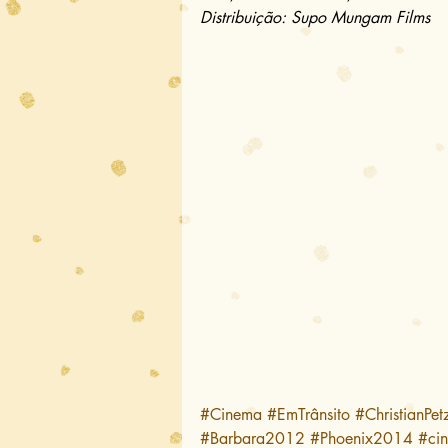
Distribuição: Supo Mungam Films
#Cinema
#EmTrânsito
#ChristianPet
#Barbara2012
#Phoenix2014
#ci