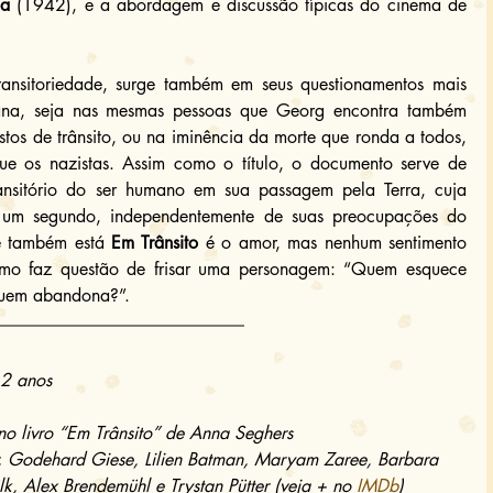
ca
 (1942), e a abordagem e discussão típicas do cinema de 
transitoriedade, surge também em seus questionamentos mais 
ana, seja nas mesmas pessoas que Georg encontra também 
stos de trânsito, ou na iminência da morte que ronda a todos, 
e os nazistas. Assim como o título, o documento serve de 
ansitório do ser humano em sua passagem pela Terra, cuja 
 um segundo, independentemente de suas preocupações do 
e também está 
Em Trânsito
 é o amor, mas nenhum sentimento 
mo faz questão de frisar uma personagem: “Quem esquece 
quem abandona?”.
12 anos
 no livro “Em Trânsito” de Anna Seghers
r, Godehard Giese, Lilien Batman, Maryam Zaree, Barbara 
lk, Alex Brendemühl e Trystan Pütter (veja + no 
IMDb
)