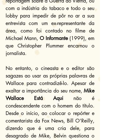
reportagem sobre a Guerra do Vietnã, ou 
com a indústria do tabaco e todo o seu 
lobby para impedir de pôr no ar a sua 
entrevista com um ex-representante da 
área, como foi contado no filme de 
Michael Mann, 
O Informante
 (1999), em 
que Christopher Plummer encarnou o 
jornalista.
No entanto, o cineasta e o editor são 
sagazes ao usar as próprias palavras de 
Wallace para contradizê-lo. Apesar de 
exaltar a importância do seu nome, 
Mike 
Wallace Está Aqui
 não é 
condescendente com o homem do título. 
Desde o início, ao colocar o repórter e 
comentarista da Fox News, Bill O’Reilly, 
dizendo que é uma cria dele, para 
desagrado de Mike, Belvin questiona o 