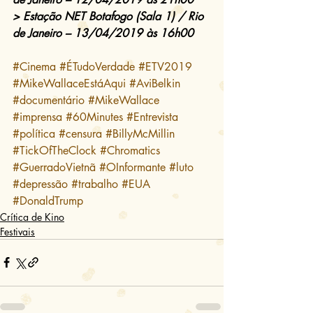
> Estação NET Botafogo (Sala 1) / Rio 
de Janeiro – 13/04/2019 às 16h00
#Cinema
#ÉTudoVerdade
#ETV2019
#MikeWallaceEstáAqui
#AviBelkin
#documentário
#MikeWallace
#imprensa
#60Minutes
#Entrevista
#política
#censura
#BillyMcMillin
#TickOfTheClock
#Chromatics
#GuerradoVietnã
#OInformante
#luto
#depressão
#trabalho
#EUA
#DonaldTrump
Crítica de Kino
Festivais