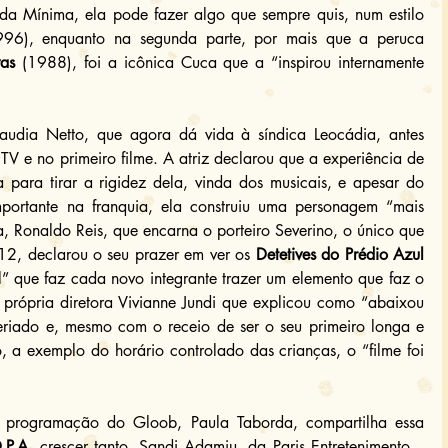
 da Mínima, ela pode fazer algo que sempre quis, num estilo 
996), enquanto na segunda parte, por mais que a peruca 
vas
 (1988), foi a icônica Cuca que a “inspirou internamente 
audia Netto, que agora dá vida à síndica Leocádia, antes 
V e no primeiro filme. A atriz declarou que a experiência de 
 para tirar a rigidez dela, vinda dos musicais, e apesar do 
portante na franquia, ela construiu uma personagem “mais 
, Ronaldo Reis, que encarna o porteiro Severino, o único que 
012, declarou o seu prazer em ver os 
Detetives do Prédio Azul
” que faz cada novo integrante trazer um elemento que faz o 
própria diretora Vivianne Jundi que explicou como “abaixou 
eriado e, mesmo com o receio de ser o seu primeiro longa e 
, a exemplo do horário controlado das crianças, o “filme foi 
de programação do Gloob, Paula Taborda, compartilha essa 
.P.A.
 crescer tanto. Sandi Adamiu, da Paris Entretenimento – 