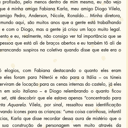
a profissão, pelo menos dentro de mim mesma, eu não vejo 
que é minha amiga Fabiana Karla, meu amigo Diogo Vilela, 
migo Pedro, Anderson, Nicole, Ronaldo... Minha diretora, 
 mundo aqui, são muitos anos que a gente está trabalhando 
e com o Diogo, mas a gente já criou um laço muito legal. 
nto e eu, realmente, não consigo ver tal importância que se 
pessoa que está ali de braços abertos e eu também tô ali de 
arrancando suspiros na coletiva quando disse que este era o 
 elogios, com Fabiana destacando o quanto eles eram 
ue eles foram para Niterói e não para a Itália – os túneis 
erviram de locação para as cenas internas do castelo, já eles 
 em solo italiano – e Diogo relembrando o quanto ficou 
et, até descobrir que ele estava apenas “concentrado para 
nta 
Aquarela
. Vilela, por sinal, ressaltou essa identificação 
vando ícones para as crianças: “uma coisa carinhosa, infantil 
cias, Karla que disse recordar dessa aura de mistério que o 
e sua construção de personagem vem muito através da 