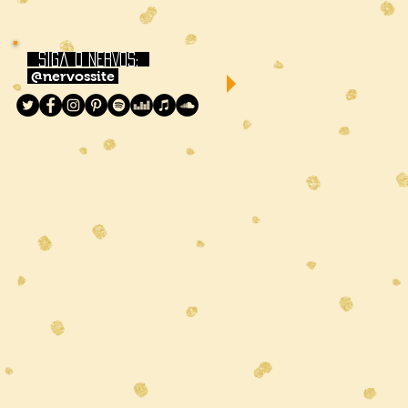
siga o NERVOS:
@nervossite