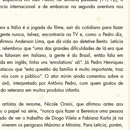
ncia internacional e de embarcar na segunda aventura nos 
ra a Itália é a jogada do filme, sair do cotidiano para fazer 
gente nunca, talvez, encontraria na TV e, como o Pedro diz, 
irmou Anderson Lima, que dá vida ao detetive Bento. Leticia 
l, relembrou que “uma das grandes dificuldades de lá era que 
es falavam em italiano, a gente é do Brasil, então fala em 
 em inglês; tinha uns ‘enrolations’ ali”. Já Pedro Henriques 
stacou que “esta questão da família é muito importante, traz 
 nós com o público”. O ator mirim ainda comentou sobre a 
avô, interpretado por Antônio Pedro, com quem gostou de 
 do veterano em muitos produtos infantis.
artistas de renome, Nicole Orsini, que afirmou antes aos 
u o papel na série, “nunca quis fazer a Berenice uma pessoa 
do de ver o trabalho de Diogo Vilela e Fabiana Karla já na 
a viverem os perigosos Máximo e Mínima. Para Letícia, porém, 