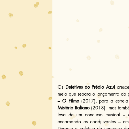
Os 
Detetives do Prédio Azul
 cresc
meio que separa o lançamento do p
– O Filme
 (2017), para a estreia
Mistério Italiano
 (2018), mas também
leva de um concurso musical – c
encarnando os coadjuvantes – em N
Durante a coletiva de imprensa d