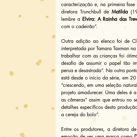
caracterização e, na primeira fase
diretora Trunchbull de 
Matilda
 (1
lembre a 
Elvira: A Rainha das Tre
com o cadeirão”.
Outra adição ao elenco foi de Cl
interpretada por Tamara Taxman na T
trabalhar com as crianças foi ótima
desafio de assumir o papel tão im
perua e desastrada”. Na outra ponta
está desde o início da série, em 2
“crescendo, em uma seleção natural
projeto amadurecer. Uma deles é a 
as câmeras” assim que entrou no s
detalhes específicos desta produção
a cereja do bolo”.
Entre os produtores, a diretora 
emoção de ver uma marca como 
D