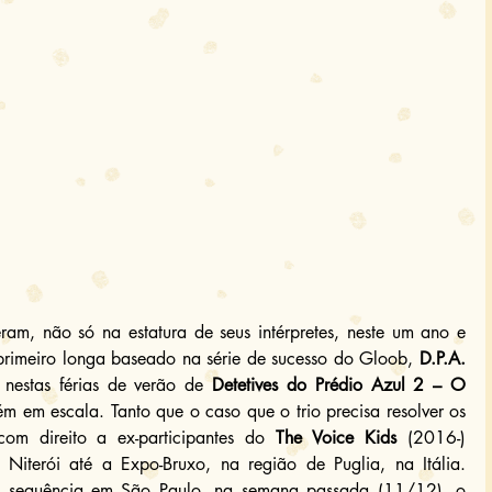
eram, não só na estatura de seus intérpretes, neste um ano e 
rimeiro longa baseado na série de sucesso do Gloob, 
D.P.A. 
 nestas férias de verão de 
Detetives do Prédio Azul 2 – O 
 em escala. Tanto que o caso que o trio precisa resolver os 
om direito a ex-participantes do 
The Voice Kids
 (2016-) 
iterói até a Expo-Bruxo, na região de Puglia, na Itália. 
a sequência em São Paulo, na semana passada (11/12), o 