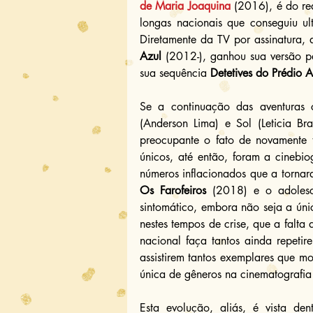
de Maria Joaquina
 (2016), é do re
longas nacionais que conseguiu u
Diretamente da TV por assinatura, 
Azul
 (2012-), ganhou sua versão p
sua sequência 
Detetives do Prédio A
Se a continuação das aventuras c
(Anderson Lima) e Sol (Leticia Br
preocupante o fato de novamente 
únicos, até então, foram a cinebio
Os Farofeiros
 (2018) e o adolesc
sintomático, embora não seja a úni
nestes tempos de crise, que a falta
nacional faça tantos ainda repeti
assistirem tantos exemplares que m
única de gêneros na cinematografia
Esta evolução, aliás, é vista de