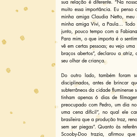
sua relação é diferente. “Na noss
muito essa importância. Eu penso 
minha amiga Claudia Netto, meu a
minha amiga Vivi, a Paula... Todo
junto, pouco tempo com a Fabiana 
Para mim, o que importa é o sentime
vê em certas pessoas; eu vejo uma 
braços abertos”, declarou a atriz, 
seu olhar de criança.
Do outro lado, também foram só
disciplinados, antes de brincar q
subterrâneos da cidade fluminense s
tinham apenas 6 dias de filmagem
preocupado com Pedro, um dia no s
uma cena difícil”, no qual ele ca
brasileira que a produção traz, reno
sem ser piegas”. Quanto às referên
Scooby-Doo trazia, afirmou qu