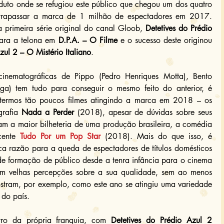
duto onde se refugiou este público que chegou um dos quatro 
ltrapassar a marca de 1 milhão de espectadores em 2017. 
a primeira série original do canal Gloob, 
Detetives do Prédio 
ara a telona em 
D.P.A. – O Filme
 e o sucesso deste originou 
zul 2 – O Mistério Italiano
.
inematográficas de Pippo (Pedro Henriques Motta), Bento 
aga) tem tudo para conseguir o mesmo feito do anterior, é 
termos tão poucos filmes atingindo a marca em 2018 – os 
grafia 
Nada a Perder
 (2018), apesar de dúvidas sobre seus 
números inflacionados que a tornaram a maior bilheteria de uma produção brasileira, a comédia 
ente 
Tudo Por um Pop Star
 (2018). Mais do que isso, é 
ca razão para a queda de espectadores de títulos domésticos 
 de formação de público desde a tenra infância para o cinema 
rem velhas percepções sobre a sua qualidade, sem ao menos 
ostram, por exemplo, como este ano se atingiu uma variedade 
 do país.
ntro da própria franquia, com 
Detetives do Prédio Azul 2