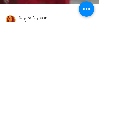
Nayara Reynaud
23 de dez. de 2018
7 min de leitura
DETETIVES DO PRÉDIO AZUL 2 – O
MISTÉRIO ITALIANO | Alçando voos
maiores