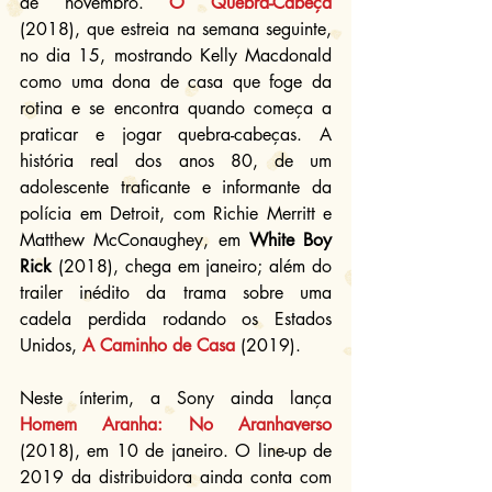
de novembro. 
O Quebra-Cabeça
(2018), que estreia na semana seguinte, 
no dia 15, mostrando Kelly Macdonald 
como uma dona de casa que foge da 
rotina e se encontra quando começa a 
praticar e jogar quebra-cabeças. A 
história real dos anos 80, de um 
adolescente traficante e informante da 
polícia em Detroit, com Richie Merritt e 
Matthew McConaughey, em 
White Boy 
Rick
 (2018), chega em janeiro; além do 
trailer inédito da trama sobre uma 
cadela perdida rodando os Estados 
Unidos, 
A Caminho de Casa
 (2019).
Neste ínterim, a Sony ainda lança 
Homem Aranha: No Aranhaverso
(2018), em 10 de janeiro. O line-up de 
2019 da distribuidora ainda conta com 