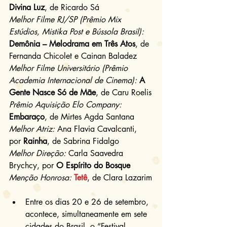
Divina Luz
, de Ricardo Sá
Melhor Filme RJ/SP (Prêmio Mix 
Estúdios, Mistika Post e Bússola Brasil):
Demônia – Melodrama em Três Atos
, de 
Fernanda Chicolet e Cainan Baladez
Melhor Filme Universitário (Prêmio 
Academia Internacional de Cinema): 
A 
Gente Nasce Só de Mãe
, de Caru Roelis
Prêmio Aquisição Elo Company:
Embaraço
, de Mirtes Agda Santana
Melhor Atriz:
 Ana Flavia Cavalcanti, 
por 
Rainha
, de Sabrina Fidalgo
Melhor Direção:
 Carla Saavedra 
Brychcy, por 
O Espírito do Bosque
Menção Honrosa:
Tetê
, de Clara Lazarim
Entre os dias 20 e 26 de setembro, 
acontece, simultaneamente em sete 
cidades do Brasil, o “Festival 