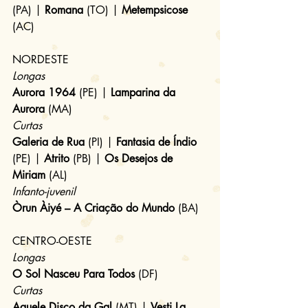
(PA) | 
Romana
 (TO) | 
Metempsicose
(AC)
NORDESTE
Longas
Aurora 1964
 (PE) | 
Lamparina da 
Aurora
 (MA)
Curtas
Galeria de Rua
 (PI) | 
Fantasia de Índio
(PE) | 
Atrito
 (PB) | 
Os Desejos de 
Miriam
 (AL)
Infanto-juvenil
Òrun Àiyé – A Criação do Mundo
 (BA)
CENTRO-OESTE
Longas
O Sol Nasceu Para Todos
 (DF)
Curtas
Aquele Disco da Gal
 (MT) | 
Vesti La 