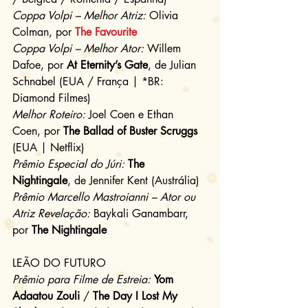
Coppa Volpi – Melhor Atriz:
 Olivia 
Colman, por 
The Favourite
Coppa Volpi – Melhor Ator:
 Willem 
Dafoe, por 
At Eternity’s Gate
, de Julian 
Schnabel (EUA / França | *BR: 
Diamond Filmes)
Melhor Roteiro:
 Joel Coen e Ethan 
Coen, por 
The Ballad of Buster Scruggs
(EUA | Netflix)
Prêmio Especial do Júri:
The 
Nightingale
, de Jennifer Kent (Austrália)
Prêmio Marcello Mastroianni – Ator ou 
Atriz Revelação:
 Baykali Ganambarr, 
por 
The Nightingale
LEÃO DO FUTURO
Prêmio para Filme de Estreia:
Yom 
Adaatou Zouli
 / 
The Day I Lost My 