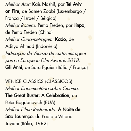
Melhor Ator:
 Kais Nashif, por 
Tel Aviv 
on Fire
, de Sameh Zoabi (Luxemburgo / 
França / Israel / Bélgica)
Melhor Roteiro:
 Pema Tseden, por 
Jinpa
, 
de Pema Tseden (China)
Melhor Curta-metragem:
Kado
, de 
Aditya Ahmad (Indonésia)
Indicação de Veneza de curta-metragem 
para o European Film Awards 2018:
Gli Anni
, de Sara Fgaier (Itália / França)
VENICE CLASSICS (CLÁSSICOS)
Melhor Documentário sobre Cinema:
The Great Buster: A Celebration
, de 
Peter Bogdanovich (EUA)
Melhor Filme Restaurado:
A Noite de 
São Lourenço
, de Paolo e Vittorio 
Taviani (Itália, 1982)