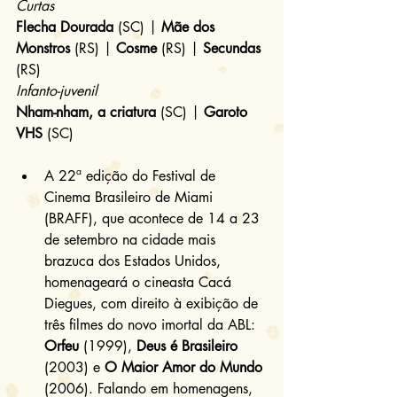
Curtas
Flecha Dourada
 (SC) | 
Mãe dos 
Monstros
 (RS) | 
Cosme
 (RS) | 
Secundas
(RS)
Infanto-juvenil
Nham-nham, a criatura
 (SC) | 
Garoto 
VHS
 (SC)
A 22ª edição do Festival de 
Cinema Brasileiro de Miami 
(BRAFF), que acontece de 14 a 23 
de setembro na cidade mais 
brazuca dos Estados Unidos, 
homenageará o cineasta Cacá 
Diegues, com direito à exibição de 
três filmes do novo imortal da ABL: 
Orfeu
 (1999), 
Deus é Brasileiro
(2003) e 
O Maior Amor do Mundo
(2006). Falando em homenagens, 