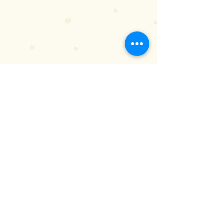
Shane Black, diretor do polêmico 
Homem de Ferro 3
 (2013), 
reimagina 
O Predador
 (2018) no 
novo filme da famosa criatura, 
colocando não só um, mais vários 
predadores e um grupo de 
mercenários para tentar a 
população deles, como revela o 
último trailer da produção que 
chega aos cinemas na próxima 
quinta (13). 