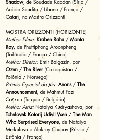
Shadow
, de Soudade Kaadan (Síria / 
Arábia Saudita / Líbano / França / 
Catar), na Mostra Orizzonti
MOSTRA ORIZZONTI (HORIZONTE)
Melhor Filme:
Kraben Rahu
 / 
Manta 
Ray
, de Phuttiphong Aroonpheng 
(Tailândia / França / China)
Melhor Diretor:
 Emir Baigazin, por 
Ozen
 / 
The River
 (Cazaquistão / 
Polônia / Noruega)
Prêmio Especial do Júri:
Anons
 / 
The 
Announcement
, de Mahmut Fazıl 
Coşkun (Turquia / Bulgária)
Melhor Atriz:
 Natalya Kudryashova, por 
Tchelovek Kotorij Udivil Vseh
 / 
The Man 
Who Surprised Everyone
, de Natalya 
Merkulova e Aleksey Chupov (Rússia / 
Estônia / França)