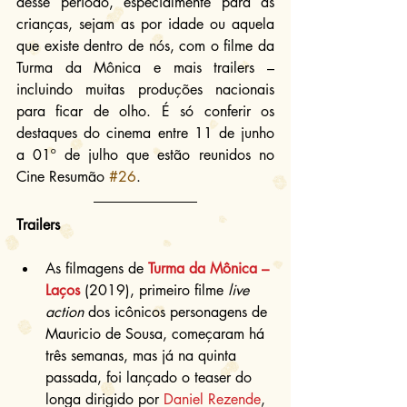
desse período, especialmente para as 
crianças, sejam as por idade ou aquela 
que existe dentro de nós, com o filme da 
Turma da Mônica e mais trailers – 
incluindo muitas produções nacionais 
para ficar de olho. É só conferir os 
destaques do cinema entre 11 de junho 
a 01º de julho que estão reunidos no 
Cine Resumão 
#26
.
Trailers
As filmagens de 
Turma da Mônica – 
Laços
 (2019), primeiro filme 
live 
action
 dos icônicos personagens de 
Mauricio de Sousa, começaram há 
três semanas, mas já na quinta 
passada, foi lançado o teaser do 
longa dirigido por 
Daniel Rezende
, 