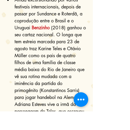
festivais internacionais, depois de 
passar por Sundance e Roterdã, a 
coprodução entre o Brasil e o 
Uruguai 
Benzinho
 (2018) ganhou o 
seu cartaz nacional. O longa que 
tem estreia marcada para 23 de 
agosto traz Karine Teles e Otávio 
Müller como os pais de quatro 
filhos de uma família de classe 
média baixa do Rio de Janeiro que 
vê sua rotina mudada com a 
iminência da partida do 
primogênito (Konstantinos Sarris) 
para jogar handebol na Alemanha. 
Adriana Esteves vive a irmã da 
personagem de Teles, que escreveu 
o roteiro deste filme família, 
literalmente, ao lado do diretor 