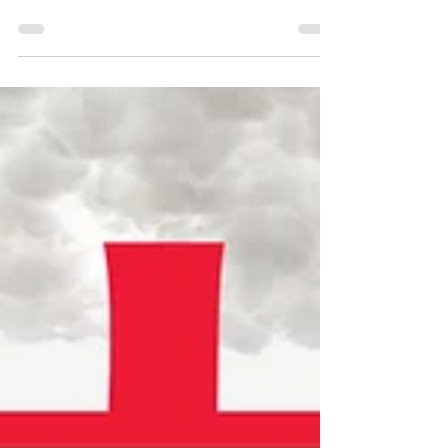
20 de ago. de 2018
4 min de leitura
Cine Resumão #33 | Semana de 14 a
19/08