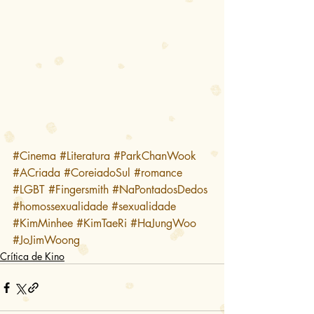
#Cinema
#Literatura
#ParkChanWook
#ACriada
#CoreiadoSul
#romance
#LGBT
#Fingersmith
#NaPontadosDedos
#homossexualidade
#sexualidade
#KimMinhee
#KimTaeRi
#HaJungWoo
#JoJimWoong
Crítica de Kino