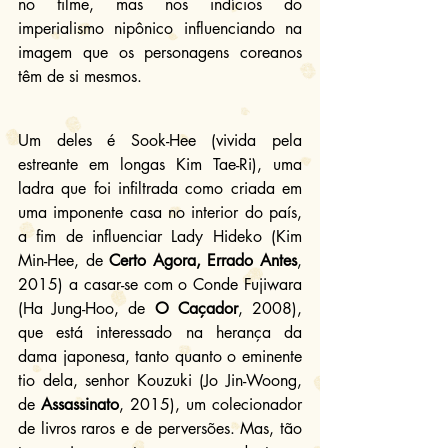
no filme, mas nos indícios do 
imperialismo nipônico influenciando na 
imagem que os personagens coreanos 
têm de si mesmos.
Um deles é Sook-Hee (vivida pela 
estreante em longas Kim Tae-Ri), uma 
ladra que foi infiltrada como criada em 
uma imponente casa no interior do país, 
a fim de influenciar Lady Hideko (Kim 
Min-Hee, de 
Certo Agora, Errado Antes
, 
2015) a casar-se com o Conde Fujiwara 
(Ha Jung-Hoo, de 
O Caçador
, 2008), 
que está interessado na herança da 
dama japonesa, tanto quanto o eminente 
tio dela, senhor Kouzuki (Jo Jin-Woong, 
de 
Assassinato
, 2015), um colecionador 
de livros raros e de perversões. Mas, tão 