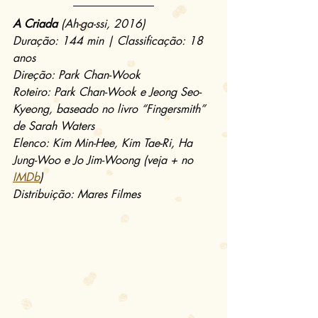
A Criada
 (Ah-ga-ssi, 2016)
Duração: 144 min | Classificação: 18 
anos
Direção: Park Chan-Wook
Roteiro: Park Chan-Wook e Jeong Seo-
Kyeong, baseado no livro “Fingersmith” 
de Sarah Waters
Elenco: Kim Min-Hee, Kim Tae-Ri, Ha 
Jung-Woo e Jo Jim-Woong (veja + no 
IMDb
)
Distribuição: Mares Filmes