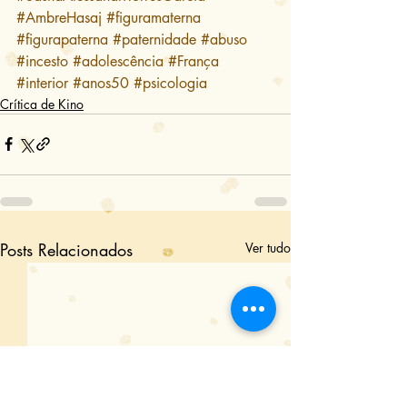
#AmbreHasaj
#figuramaterna
#figurapaterna
#paternidade
#abuso
#incesto
#adolescência
#França
#interior
#anos50
#psicologia
Crítica de Kino
Posts Relacionados
Ver tudo