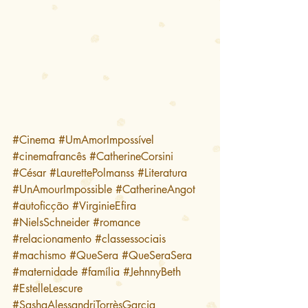
#Cinema
#UmAmorImpossível
#cinemafrancês
#CatherineCorsini
#César
#LaurettePolmanss
#Literatura
#UnAmourImpossible
#CatherineAngot
#autoficção
#VirginieEfira
#NielsSchneider
#romance
#relacionamento
#classessociais
#machismo
#QueSera
#QueSeraSera
#maternidade
#família
#JehnnyBeth
#EstelleLescure
#SashaAlessandriTorrèsGarcia