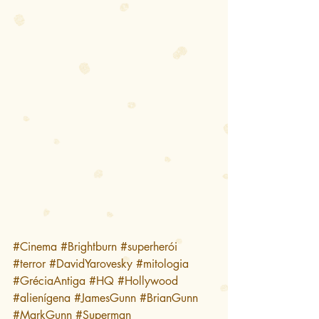
#Cinema
#Brightburn
#superherói
#terror
#DavidYarovesky
#mitologia
#GréciaAntiga
#HQ
#Hollywood
#alienígena
#JamesGunn
#BrianGunn
#MarkGunn
#Superman