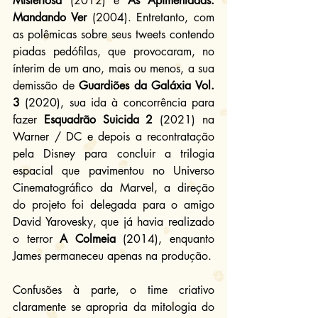
Misteriosa
 (2012) e 
As Apimentadas: 
Mandando Ver
 (2004). Entretanto, com 
as polêmicas sobre seus tweets contendo 
piadas pedófilas, que provocaram, no 
ínterim de um ano, mais ou menos, a sua 
demissão de 
Guardiões da Galáxia Vol. 
3
 (2020), sua ida à concorrência para 
fazer 
Esquadrão Suicida 2
 (2021) na 
Warner / DC e depois a recontratação 
pela Disney para concluir a trilogia 
espacial que pavimentou no Universo 
Cinematográfico da Marvel, a direção 
do projeto foi delegada para o amigo 
David Yarovesky, que já havia realizado 
o terror 
A Colmeia
 (2014), enquanto 
James permaneceu apenas na produção.
Confusões à parte, o time criativo 
claramente se apropria da mitologia do 