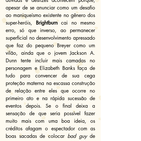
dúvidas e deslizes acontecem porque, 
apesar de se anunciar como um desafio 
ao maniqueísmo existente no gênero dos 
super-heróis, 
Brightburn
 cai no mesmo 
erro, só que inverso, ao permanecer 
superficial no desenvolvimento apressado 
que faz do pequeno Breyer como um 
vilão, ainda que o jovem Jackson A. 
Dunn tente incluir mais camadas no 
personagem e Elizabeth Banks faça de 
tudo para convencer de sua cega 
proteção materna na escassa construção 
de relação entre eles que ocorre no 
primeiro ato e na rápida sucessão de 
eventos depois. Se o final deixa a 
sensação de que seria possível fazer 
muito mais com uma boa ideia, os 
créditos afagam o espectador com as 
boas sacadas de colocar 
bad guy
 de 