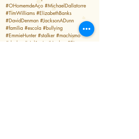
#OHomemdeAço
#MichaelDallatorre
#TimWilliams
#ElizabethBanks
#DavidDenman
#JacksonADunn
#família
#escola
#bullying
#EmmieHunter
#stalker
#machismo
#slasher
#violência
#AndrewSEisen
#PeterGvozdas
#adolescência
#maternidade
#paternidade
#EUA
#Kansas
#preconceito
#imigração
#InjusticeGodsAmongUs
#sociopatia
#figuramaterna
#badguy
#BillieEilish
#DCComics
Crítica de Kino