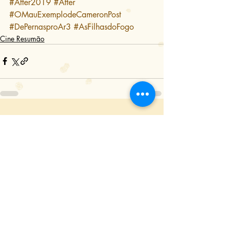
#After2019
#After
#OMauExemplodeCameronPost
#DePernasproAr3
#AsFilhasdoFogo
Cine Resumão
Posts Relacionados
Ver tudo