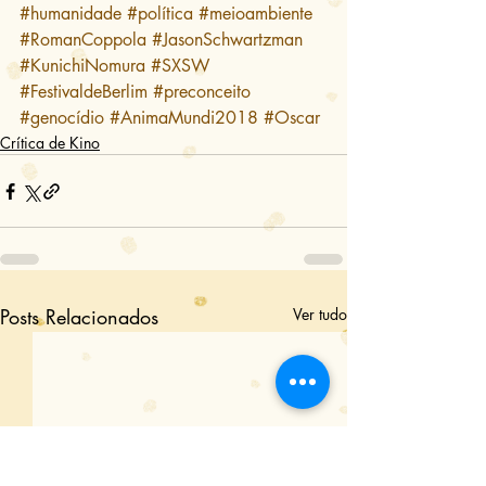
#humanidade
#política
#meioambiente
#RomanCoppola
#JasonSchwartzman
#KunichiNomura
#SXSW
#FestivaldeBerlim
#preconceito
#genocídio
#AnimaMundi2018
#Oscar
Crítica de Kino
Posts Relacionados
Ver tudo