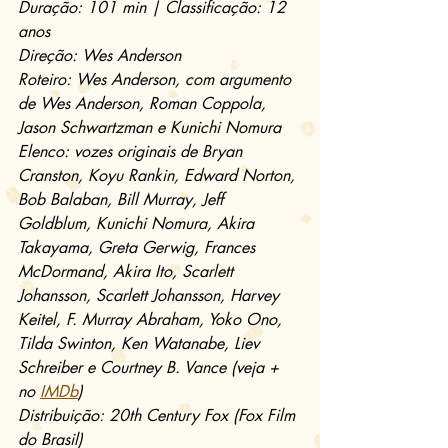
Duração: 101 min | Classificação: 12 
anos
Direção: Wes Anderson
Roteiro: Wes Anderson, com argumento 
de Wes Anderson, Roman Coppola, 
Jason Schwartzman e Kunichi Nomura
Elenco: vozes originais de Bryan 
Cranston, Koyu Rankin, Edward Norton, 
Bob Balaban, Bill Murray, Jeff 
Goldblum, Kunichi Nomura, Akira 
Takayama, Greta Gerwig, Frances 
McDormand, Akira Ito, Scarlett 
Johansson, Scarlett Johansson, Harvey 
Keitel, F. Murray Abraham, Yoko Ono, 
Tilda Swinton, Ken Watanabe, Liev 
Schreiber e Courtney B. Vance (veja + 
no 
IMDb
)
Distribuição: 20th Century Fox (Fox Film 
do Brasil)