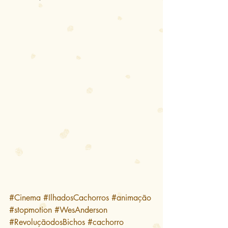
#Cinema
#IlhadosCachorros
#animação
#stopmotion
#WesAnderson
#RevoluçãodosBichos
#cachorro