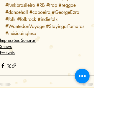
#funkbrasileiro
#RB
#trap
#reggae
#dancehall
#capoeira
#GeorgeEzra
#folk
#folkrock
#indiefolk
#WantedonVoyage
#StayingatTamaras
#músicainglesa
Impressões Sonoras
Shows
Festivais
Posts Relacionados
Ver tudo