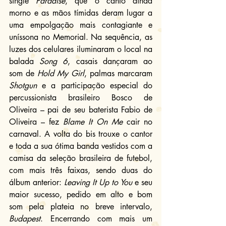
single 
Paradise
, que o canto ainda 
morno e as mãos tímidas deram lugar a 
uma empolgação mais contagiante e 
uníssona no Memorial. Na sequência, as 
luzes dos celulares iluminaram o local na 
balada 
Song 6
, casais dançaram ao 
som de 
Hold My Girl
, palmas marcaram 
Shotgun 
e a participação especial do 
percussionista brasileiro Bosco de 
Oliveira – pai de seu baterista Fabio de 
Oliveira – fez 
Blame It On Me
 cair no 
carnaval. A volta do bis trouxe o cantor 
e toda a sua ótima banda vestidos com a 
camisa da seleção brasileira de futebol, 
com mais três faixas, sendo duas do 
álbum anterior: 
Leaving It Up to You
 e seu 
maior sucesso, pedido em alto e bom 
som pela plateia no breve intervalo, 
Budapest
. Encerrando com mais um 