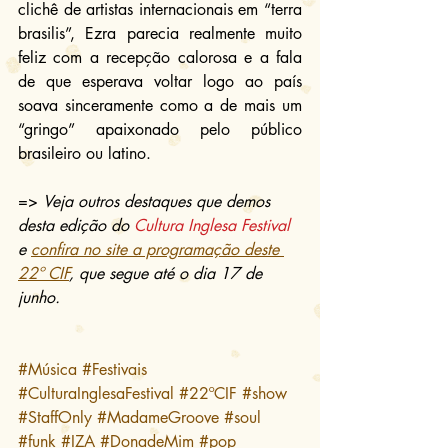
clichê de artistas internacionais em “terra 
brasilis”, Ezra parecia realmente muito 
feliz com a recepção calorosa e a fala 
de que esperava voltar logo ao país 
soava sinceramente como a de mais um 
“gringo” apaixonado pelo público 
brasileiro ou latino.
=> 
Veja outros destaques que demos 
desta edição do 
Cultura Inglesa Festival
e 
confira no site a programação deste 
22º CIF
, que segue até o dia 17 de 
junho.
#Música
#Festivais
#CulturaInglesaFestival
#22ºCIF
#show
#StaffOnly
#MadameGroove
#soul
#funk
#IZA
#DonadeMim
#pop