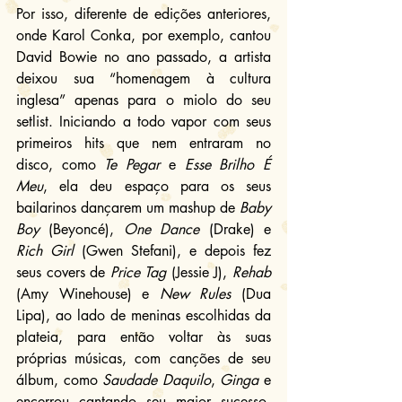
Por isso, diferente de edições anteriores, 
onde Karol Conka, por exemplo, cantou 
David Bowie no ano passado, a artista 
deixou sua “homenagem à cultura 
inglesa” apenas para o miolo do seu 
setlist. Iniciando a todo vapor com seus 
primeiros hits que nem entraram no 
disco, como 
Te Pegar
 e 
Esse Brilho É 
Meu
, ela deu espaço para os seus 
bailarinos dançarem um mashup de 
Baby 
Boy
 (Beyoncé), 
One Dance
 (Drake) e 
Rich Girl 
(Gwen Stefani), e depois fez 
seus covers de 
Price Tag
 (Jessie J), 
Rehab
(Amy Winehouse) e 
New Rules
 (Dua 
Lipa), ao lado de meninas escolhidas da 
plateia, para então voltar às suas 
próprias músicas, com canções de seu 
álbum, como 
Saudade Daquilo
, 
Ginga
 e 
encerrou cantando seu maior sucesso, 